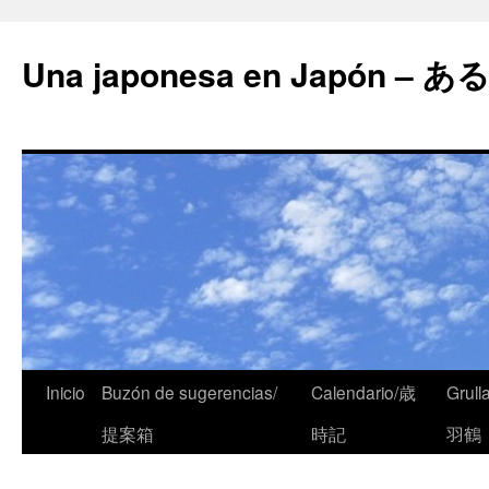
Una japonesa en Japón
Inicio
Buzón de sugerencias/
Calendario/歳
Grull
提案箱
時記
羽鶴