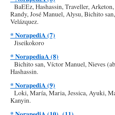
BaEEz, Hashassin, Traveller, Arketon, 
Randy, José Manuel, Alysu, Bichito san
Velázquez.
* NorapediA (7)
Jiseikokoro
* NorapediaA (8)
Bichito san, Víctor Manuel, Nieves (abe
Hashassin.
* NorapediA (9)
Loki, María, Maria, Jessica, Ayuki, Ma
Kanyin.
* NorapediA (10)
(11)