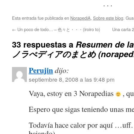
. . .
Esta entrada fue publicada en
NorapediA
,
Sobre este blog
. Gua
←
Un poco de todo… – 色々と・・・(iroiro to)
Una carta 
33 respuestas a
Resumen de la
ノラぺディアのまとめ (norapedia 
Perujin
dijo:
septiembre 8, 2008 a las 9:48 pm
Vaya, estoy en 3 Norapedias
, q
Espero que sigas teniendo unas me
Todavía hace calor por aquí …uff…
bajando)