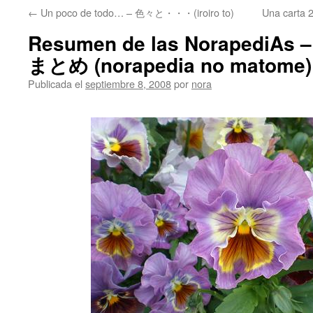
←
Un poco de todo… – 色々と・・・(iroiro to)
Una carta 
Resumen de las Norapedi
まとめ (norapedia no matome)
Publicada el
septiembre 8, 2008
por
nora