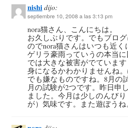
nishi
dijo:
septiembre 10, 2008 a las 3:13 pm
nora猫さん、こんにちは。
お久しぶりです。でもブログ
のでnora猫さんはいつも近
ゲリラ豪雨っていうの本当に
では大きな被害がでています
身になるかわかりませんね。
でも嫌なものですね。8月の試
月の試験が2つです。昨日申
ました。今月は少しのんびり
が）気味です。また遊ぼうね
nora
dijo: