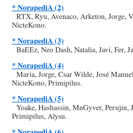
* NorapediA (2)
RTX, Ryu, Avenaco, Arketon, Jorge, Va
NicteKono.
* NorapediA (3)
BaEEz, Neo Dash, Natalia, Javi, Fer, J
* NorapediA (4)
Maria, Jorge, Csar Wilde, José Manuel,
NicteKono, Primipilus.
* NorapediA (5)
Yoake, Hashassin, MnGyver, Perujin, Ja
Primipilus, Alysu.
* NorapediA (6)