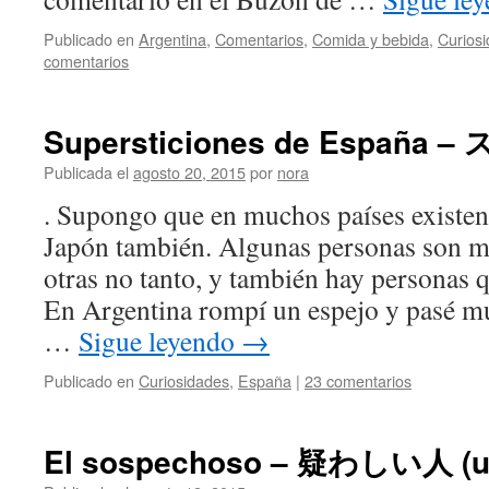
Publicado en
Argentina
,
Comentarios
,
Comida y bebida
,
Curios
comentarios
Supersticiones de Españ
Publicada el
agosto 20, 2015
por
nora
. Supongo que en muchos países existen 
Japón también. Algunas personas son m
otras no tanto, y también hay personas 
En Argentina rompí un espejo y pasé m
…
Sigue leyendo
→
Publicado en
Curiosidades
,
España
|
23 comentarios
El sospechoso – 疑わしい人 (uta