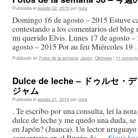
Publicada el
agosto 22, 2015
por
nora
Domingo 16 de agosto – 2015 Estuve cas
contestando a los comentarios del blog 
mi querido Elvis. Lunes 17 de agosto –
agosto – 2015 Pot au feu Miércoles 19
Publicado en
Fotos de la semana
,
Japón
,
Okinawa
|
11 comenta
Dulce de leche – ドゥルセ
ジャム
Publicada el
agosto 21, 2015
por
nora
. Te escribo por una consulta, leí la nota
dulce de leche y me quedo una duda, se 
en Japón? (Juanca). Un lector uruguayo
comentario en el Buzón de …
Sigue le