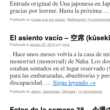
Entrada original de Una japonesa en J
gracias por leerme. Hasta la próxima 
Publicado en
Cosas que me gustan
,
Reflexiones
|
8 comentario
El asiento vacío – 空席 (kûseki
Publicada el
agosto 25, 2015
por
nora
. Hace unos meses volvía a la casa de mi
monorriel (monorraíl) de Naha. Los dos 
estaban sentados en el lugar reservad
para las embarazadas, abuelitos/as y pe
discapacidad. …
Sigue leyendo
→
Publicado en
Japón
,
Japoneses
,
Okinawa
|
14 comentarios
Fotos de la semana 38 – 今