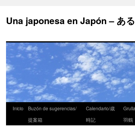
Una japonesa en Japón
Inicio
Buzón de sugerencias/
Calendario/歳
Grull
提案箱
時記
羽鶴