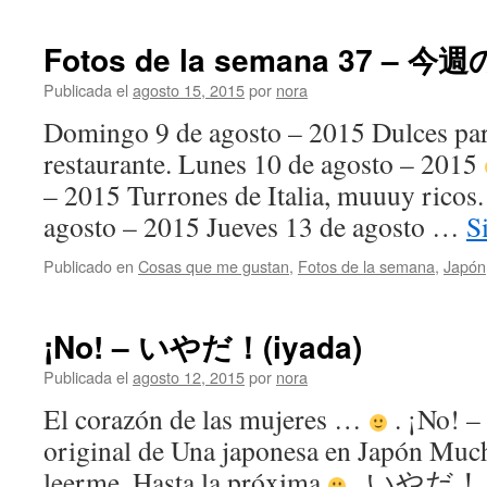
Fotos de la semana 37 – 今
Publicada el
agosto 15, 2015
por
nora
Domingo 9 de agosto – 2015 Dulces par
restaurante. Lunes 10 de agosto – 2015
– 2015 Turrones de Italia, muuuy ricos.
agosto – 2015 Jueves 13 de agosto …
S
Publicado en
Cosas que me gustan
,
Fotos de la semana
,
Japón
¡No! – いやだ！(iyada)
Publicada el
agosto 12, 2015
por
nora
El corazón de las mujeres …
. ¡No!
original de Una japonesa en Japón Much
leerme. Hasta la próxima
. いやだ