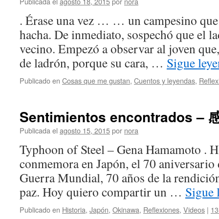
Publicada el
agosto 18, 2015
por
nora
. Érase una vez … … un campesino que
hacha. De inmediato, sospechó que el lad
vecino. Empezó a observar al joven que, 
de ladrón, porque su cara, …
Sigue ley
Publicado en
Cosas que me gustan
,
Cuentos y leyendas
,
Reflex
Sentimientos encontrados
Publicada el
agosto 15, 2015
por
nora
Typhoon of Steel – Gena Hamamoto . Ho
conmemora en Japón, el 70 aniversario d
Guerra Mundial, 70 años de la rendició
paz. Hoy quiero compartir un …
Sigue 
Publicado en
Historia
,
Japón
,
Okinawa
,
Reflexiones
,
Videos
|
13