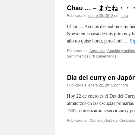
Chau … – またね・・
Publicada el
enero 25, 2012
por
nora
Chau … Así nos despedimos mi her
Nuevo en la casa de mis primos y ho
año no quise llorar, pero lloré …
Si
Publicado en
Argentina
,
Comida y bebid
Sentimientos
|
78 comentarios
Día del curry en J
Publicada el
enero 22, 2012
por
nora
Hoy 22 de enero es el Día del Curry
almuerzos en las escuelas primarias
1982, comenzaron a servir curry p
Publicado en
Comida y bebida
,
Curiosid