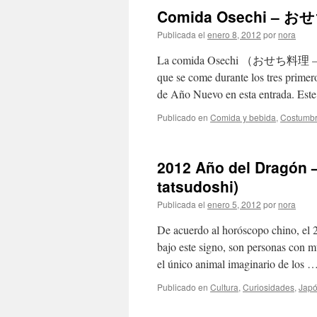
Comida Osechi – おせ
Publicada el
enero 8, 2012
por
nora
La comida Osechi （おせち料理 – osech
que se come durante los tres primero
de Año Nuevo en esta entrada. Es
Publicado en
Comida y bebida
,
Costumb
2012 Año del Dragón
tatsudoshi)
Publicada el
enero 5, 2012
por
nora
De acuerdo al horóscopo chino, el
bajo este signo, son personas con m
el único animal imaginario de los 
Publicado en
Cultura
,
Curiosidades
,
Jap