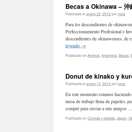
Becas a Okinawa 
Publicada el
enero 22, 2012
por
nora
Para los descendientes de okinawen
Perfeccionamiento Profesional e Inve
descendientes de okinawenses, de e
leyendo
→
Publicado en
Amigos
,
Argentina
,
Becas
,
Donut de kinako
Publicada el
enero 12, 2012
por
nora
En este momento estamos haciendo 
mesa de trabajo llena de papeles, p
compré para enviar a mis amigos 
Publicado en
Comida y bebida
,
Japón
,
O