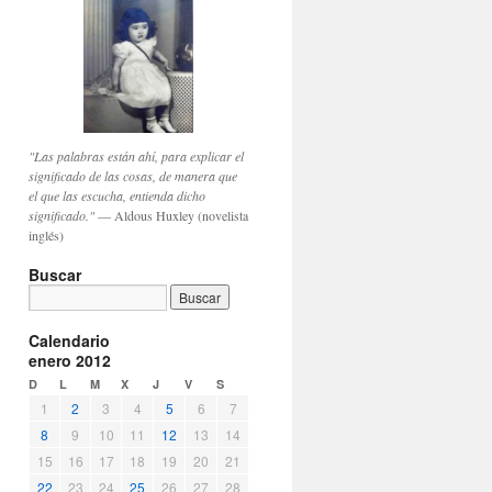
"Las palabras están ahí, para explicar el
significado de las cosas, de manera que
el que las escucha, entienda dicho
significado."
— Aldous Huxley (novelista
inglés)
Buscar
Calendario
enero 2012
D
L
M
X
J
V
S
1
2
3
4
5
6
7
8
9
10
11
12
13
14
15
16
17
18
19
20
21
22
23
24
25
26
27
28