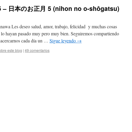
 5 – 日本のお正月 5 (nihon no o-shôgatsu)
awa Les deseo salud, amor, trabajo, felicidad y muchas cosas
e lo hayan pasado muy pero muy bien. Seguiremos compartiendo
ra acercarnos cada día un …
Sigue leyendo
→
obre este blog
|
49 comentarios