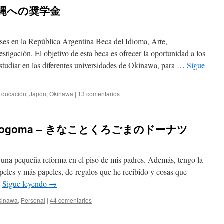
– 沖縄への奨学金
ses en la República Argentina Beca del Idioma, Arte,
stigación. El objetivo de esta beca es ofrecer la oportunidad a los
studiar en las diferentes universidades de Okinawa, para …
Sigue
Educación
,
Japón
,
Okinawa
|
13 comentarios
 y kurogoma – きなことくろごまのドーナツ
una pequeña reforma en el piso de mis padres. Además, tengo la
apeles y más papeles, de regalos que he recibido y cosas que
…
Sigue leyendo
→
kinawa
,
Personal
|
44 comentarios