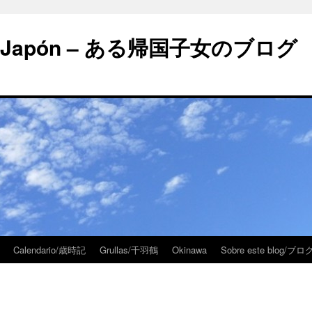
 en Japón – ある帰国子女のブログ
Calendario/歳時記
Grullas/千羽鶴
Okinawa
Sobre este blog/