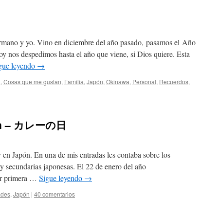
・
mano y yo. Vino en diciembre del año pasado, pasamos el Año
y nos despedimos hasta el año que viene, si Dios quiere. Esta
gue leyendo
→
a
,
Cosas que me gustan
,
Familia
,
Japón
,
Okinawa
,
Personal
,
Recuerdos
,
apón – カレーの日
 en Japón. En una de mis entradas les contaba sobre los
 y secundarias japonesas. El 22 de enero del año
or primera …
Sigue leyendo
→
ades
,
Japón
|
40 comentarios