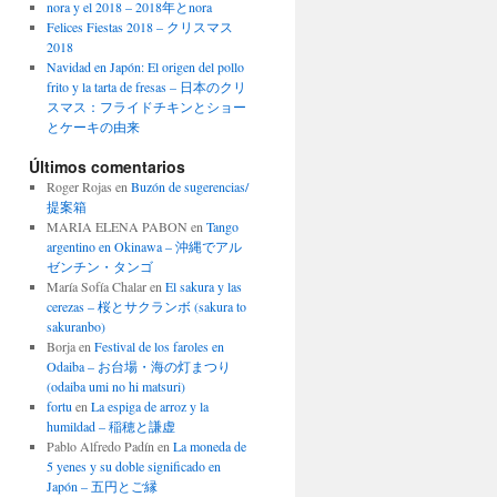
nora y el 2018 – 2018年とnora
Felices Fiestas 2018 – クリスマス
2018
Navidad en Japón: El origen del pollo
frito y la tarta de fresas – 日本のクリ
スマス：フライドチキンとショー
とケーキの由来
Últimos comentarios
Roger Rojas
en
Buzón de sugerencias/
提案箱
MARIA ELENA PABON
en
Tango
argentino en Okinawa – 沖縄でアル
ゼンチン・タンゴ
María Sofía Chalar
en
El sakura y las
cerezas – 桜とサクランボ (sakura to
sakuranbo)
Borja
en
Festival de los faroles en
Odaiba – お台場・海の灯まつり
(odaiba umi no hi matsuri)
fortu
en
La espiga de arroz y la
humildad – 稲穂と謙虚
Pablo Alfredo Padín
en
La moneda de
5 yenes y su doble significado en
Japón – 五円とご縁