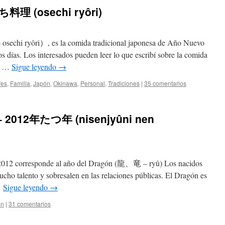
ち料理 (osechi ryôri)
i ryôri）, es la comida tradicional japonesa de Año Nuevo
s días. Los interesados pueden leer lo que escribí sobre la comida
te …
Sigue leyendo
→
res
,
Familia
,
Japón
,
Okinawa
,
Personal
,
Tradiciones
|
35 comentarios
 – 2012年たつ年 (nisenjyûni nen
 2012 corresponde al año del Dragón (龍、竜 – ryû) Los nacidos
ucho talento y sobresalen en las relaciones públicas. El Dragón es
…
Sigue leyendo
→
ón
|
31 comentarios