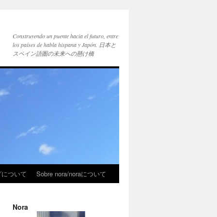
Construyendo un puente hacia el futuro, entre
los países de habla hispana y Japón. 日本と
スペイン語圏の未来への懸け橋
ブログについて
Sobre nora/noraについて
Nora