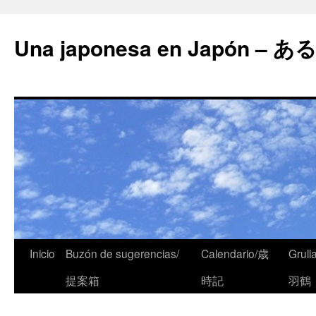
Una japonesa en Japón
Inicio
Buzón de sugerencias/
Calendario/歳
Grull
提案箱
時記
羽鶴