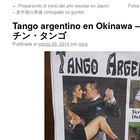
←
Preparando el inicio del año escolar en Japón
Foto
– 新学期の準備 (shingakki no jyunbi)
Tango argentino en Okin
チン・タンゴ
Publicada el
marzo 20, 2015
por
nora