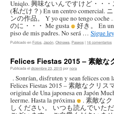
Uniqlo. 興味ないんですけど・
(私だけ？) En un centro comerc
ンの作品。 Y yo que no tengo c
のに・・・ Me gusta
好き。 En una p
piso de mis padres. No será …
Sigue le
Publicado en
Fotos
,
Japón
,
Okinawa
,
Paseos
|
16 comentarios
Felices Fiestas 2015 – 素
Publicada el
diciembre 23, 2015
por
nora
. Sonrían, disfruten y sean felices con
Felices Fiestas 2015 – 素敵なクリスマ
original de Una japonesa en Japón Much
leerme. Hasta la próxima
. 素敵な
しください。 いつも読んでいた