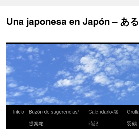
Una japonesa en Japón
Inicio
Buzón de sugerencias/
Calendario/歳
Grull
提案箱
時記
羽鶴