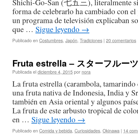
Shichi-Go-San (七五三), literalmente sie
forma de celebrarlo ha cambiado con el 
un programa de televisión explicaban s
que …
Sigue leyendo
→
Publicado en
Costumbres
,
Japón
,
Tradiciones
|
20 comentarios
Fruta estrella – スターフルー
Publicada el
diciembre 4, 2015
por
nora
La fruta estrella (carambola, tamarindo 
una fruta nativa de Indonesia, India y S
también en Asia oriental y algunos país
La fruta de este arbusto tropical de col
en …
Sigue leyendo
→
Publicado en
Comida y bebida
,
Curiosidades
,
Okinawa
|
14 com