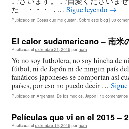
ございます。 ご自愛くださいませ
た ・・・ . …
Sigue leyendo
→
Publicado en
Cosas que me gustan
,
Sobre este blog
|
38 comen
El calor sudamericano 
Publicada el
diciembre 21, 2015
por
nora
Yo no soy futbolera, no soy hincha de 
fútbol, ni de Japón ni de ningún país de
fanáticos japoneses se comportan así cu
países, por eso no puedo decir …
Sigue
Publicado en
Argentina
,
De los medios
,
Japón
|
13 comentarios
Películas que vi en el 201
Publicada el
diciembre 19, 2015
por
nora