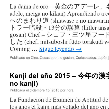
La dama de oro – 黄金のアデーレ、
adele, meiga no kikan) Aprendiendo
へのまわり道 (shiawase e no mawarimic
トラー暗殺・13分の誤算 (hitler ansatsu,
gosan) Chef – シェフ・三ツ
した (chef, mitsuboshi fûdo torakutâ w
Coming …
Sigue leyendo
→
Publicado en
Cine
,
Cosas que me gustan
,
Curiosidades
,
Japón
Kanji del año 2015 – 今年の漢字
no kanji)
Publicada el
diciembre 15, 2015
por
nora
La Fundación de Examen de Aptitud de 
los años el kanji más votado del año en