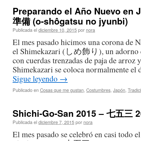
Preparando el Año Nuevo e
準備 (o-shôgatsu no jyunbi)
Publicada el
diciembre 10, 2015
por
nora
El mes pasado hicimos una corona de N
el Shimekazari (しめ飾り), un adorno 
con cuerdas trenzadas de paja de arroz y f
Shimekazari se coloca normalmente el 
Sigue leyendo
→
Publicado en
Cosas que me gustan
,
Costumbres
,
Japón
,
Tradic
Shichi-Go-San 2015 – 七五三 2
Publicada el
diciembre 7, 2015
por
nora
El mes pasado se celebró en casi todo el