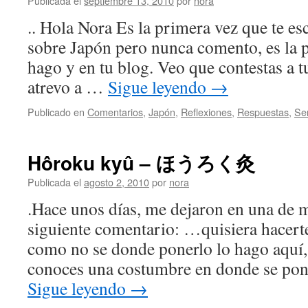
Publicada el
septiembre 13, 2010
por
nora
.. Hola Nora Es la primera vez que te es
sobre Japón pero nunca comento, es la 
hago y en tu blog. Veo que contestas a t
atrevo a …
Sigue leyendo
→
Publicado en
Comentarios
,
Japón
,
Reflexiones
,
Respuestas
,
Se
Hôroku kyû – ほうろく灸
Publicada el
agosto 2, 2010
por
nora
.Hace unos días, me dejaron en una de m
siguiente comentario: …quisiera hacert
como no se donde ponerlo lo hago aquí, 
conoces una costumbre en donde se pon
Sigue leyendo
→