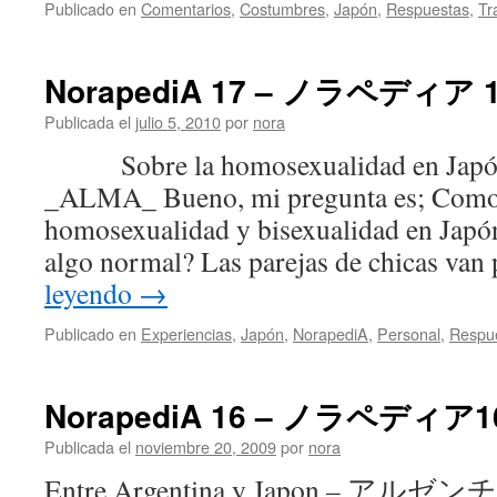
Publicado en
Comentarios
,
Costumbres
,
Japón
,
Respuestas
,
Tr
NorapediA 17 – ノラペディア 
Publicada el
julio 5, 2010
por
nora
Sobre la homosexualidad en Japón
_ALMA_ Bueno, mi pregunta es; Como se
homosexualidad y bisexualidad en Japón
algo normal? Las parejas de chicas van 
leyendo
→
Publicado en
Experiencias
,
Japón
,
NorapediA
,
Personal
,
Respu
NorapediA 16 – ノラペディア1
Publicada el
noviembre 20, 2009
por
nora
Entre Argentina y Japon – 