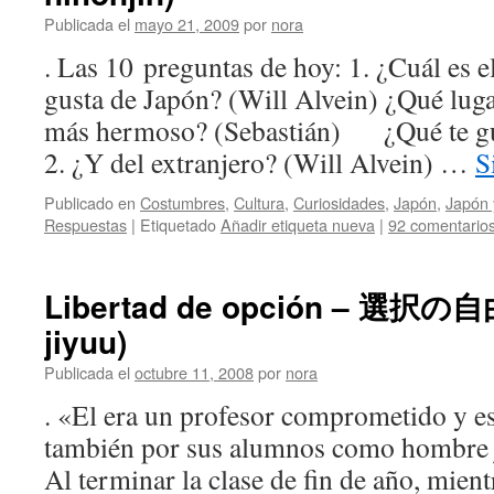
Publicada el
mayo 21, 2009
por
nora
. Las 10 preguntas de hoy: 1. ¿Cuál es e
gusta de Japón? (Will Alvein) ¿Qué luga
más hermoso? (Sebastián) ¿Qué te gus
2. ¿Y del extranjero? (Will Alvein) …
S
Publicado en
Costumbres
,
Cultura
,
Curiosidades
,
Japón
,
Japón 
Respuestas
|
Etiquetado
Añadir etiqueta nueva
|
92 comentario
Libertad de opción – 選択の自由
jiyuu)
Publicada el
octubre 11, 2008
por
nora
. «El era un profesor comprometido y es
también por sus alumnos como hombre 
Al terminar la clase de fin de año, mient