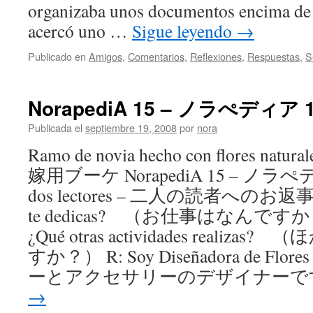
organizaba unos documentos encima de su
acercó uno …
Sigue leyendo
→
Publicado en
Amigos
,
Comentarios
,
Reflexiones
,
Respuestas
,
S
NorapediA 15 – ノラぺディア 
Publicada el
septiembre 19, 2008
por
nora
Ramo de novia hecho con flores 
嫁用ブーケ NorapediA 15 – ノラぺディ
dos lectores – 二人の読者へのお返事 * tr
te dedicas? （お仕事はなんですか？） 
¿Qué otras actividades reali
すか？） R: Soy Diseñadora de Flores
ーとアクセサリーのデザイナーで
→