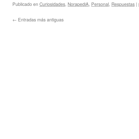
Publicado en
Curiosidades
,
NorapediA
,
Personal
,
Respuestas
|
←
Entradas más antiguas