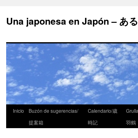
Una japonesa en Japón
Inicio
Buzón de sugerencias/
Calendario/歳
Grull
提案箱
時記
羽鶴