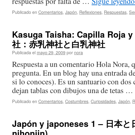
respuestas por falta de …
Sigue leyend
Publicado en
Comentarios
,
Japón
,
Reflexiones
,
Respuestas
,
Se
Kasuga Taisha: Capilla Roja
社：赤乳神社と白乳神社
Publicada el
mayo 29, 2009
por
nora
Respuesta a un comentario Hola Nora, q
pregunta. En un blog hay una entrada d
si lo conoces). Es un santuario con dos c
dejan tablas con dibujos una de tetas …
Publicado en
Comentarios
,
Costumbres
,
Curiosidades
,
Japón
,
R
Japón y japoneses 1 – 日本と
nihonjin)