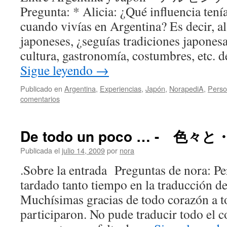
Pregunta: * Alicia: ¿Qué influencia tení
cuando vivías en Argentina? Es decir, al
japoneses, ¿seguías tradiciones japonesa
cultura, gastronomía, costumbres, etc. 
Sigue leyendo
→
Publicado en
Argentina
,
Experiencias
,
Japón
,
NorapediA
,
Perso
comentarios
De todo un poco … - 色々と・・
Publicada el
julio 14, 2009
por
nora
.Sobre la entrada Preguntas de nora: P
tardado tanto tiempo en la traducción de
Muchísimas gracias de todo corazón a t
participaron. No pude traducir todo el c