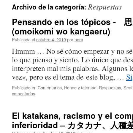
Respuestas
Archivo de la categoría:
Pensando en los tópico
(omoikomi wo kangaeru)
Publicada el
octubre 4, 2010
por
nora
Hmmm … No sé cómo empezar y no sé si
lo que pienso y siento. Lo único que de
interpreten mal mis palabras. Algunos l
vez«, pero es el tema de este blog, …
Si
Publicado en
Comentarios
,
Honne y tatemae
,
Respuestas
,
Sent
comentarios
El katakana, racismo y el com
inferioridad – カタカナ、