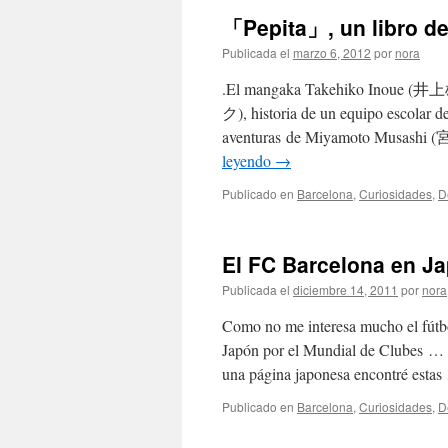
「Pepita」, un libro
Publicada el
marzo 6, 2012
por
nora
.El mangaka Takehiko Inoue (
ク), historia de un equipo escolar
aventuras de Miyamoto Musashi (
leyendo
→
Publicado en
Barcelona
,
Curiosidades
,
D
El FC Barcelona e
Publicada el
diciembre 14, 2011
por
nora
Como no me interesa mucho el fútbo
Japón por el Mundial de Clubes … 
una página japonesa encontré esta
Publicado en
Barcelona
,
Curiosidades
,
D