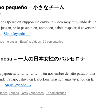
equipo pequeño – 小さなチーム
a
de Operación Nippón me envió un video muy muy lindo de un
juegan, se lo pasan bien, aprenden, saben respetar al adversario,
l …
Sigue leyendo
→
que me gustan
,
España
,
Videos
|
30 comentarios
a japonesa – 一人の日本女性のバルセロナ
e una japonesa ……………… . En noviembre del año pasado, una
nde trabajo, estuvo en Barcelona unas semanas viviendo en la
on …
Sigue leyendo
→
idades
,
España
,
Fotos
,
Japoneses
|
57 comentarios