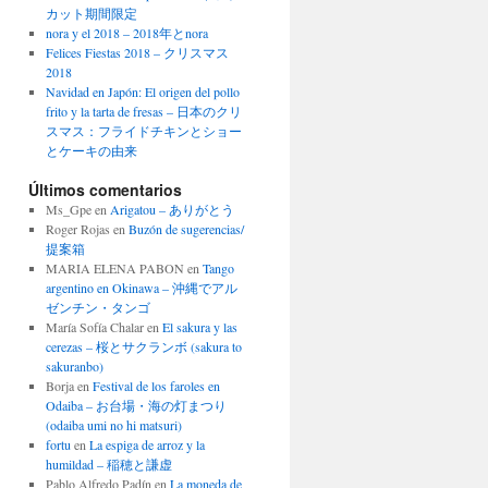
カット期間限定
nora y el 2018 – 2018年とnora
Felices Fiestas 2018 – クリスマス
2018
Navidad en Japón: El origen del pollo
frito y la tarta de fresas – 日本のクリ
スマス：フライドチキンとショー
とケーキの由来
Últimos comentarios
Ms_Gpe
en
Arigatou – ありがとう
Roger Rojas
en
Buzón de sugerencias/
提案箱
MARIA ELENA PABON
en
Tango
argentino en Okinawa – 沖縄でアル
ゼンチン・タンゴ
María Sofía Chalar
en
El sakura y las
cerezas – 桜とサクランボ (sakura to
sakuranbo)
Borja
en
Festival de los faroles en
Odaiba – お台場・海の灯まつり
(odaiba umi no hi matsuri)
fortu
en
La espiga de arroz y la
humildad – 稲穂と謙虚
Pablo Alfredo Padín
en
La moneda de