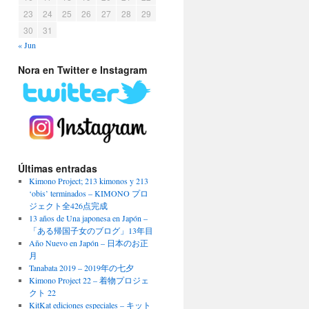
23
24
25
26
27
28
29
30
31
« Jun
Nora en Twitter e Instagram
Últimas entradas
Kimono Project; 213 kimonos y 213
‘obis’ terminados – KIMONO プロ
ジェクト全426点完成
13 años de Una japonesa en Japón –
「ある帰国子女のブログ」13年目
Año Nuevo en Japón – 日本のお正
月
Tanabata 2019 – 2019年の七夕
Kimono Project 22 – 着物プロジェ
クト 22
KitKat ediciones especiales – キット