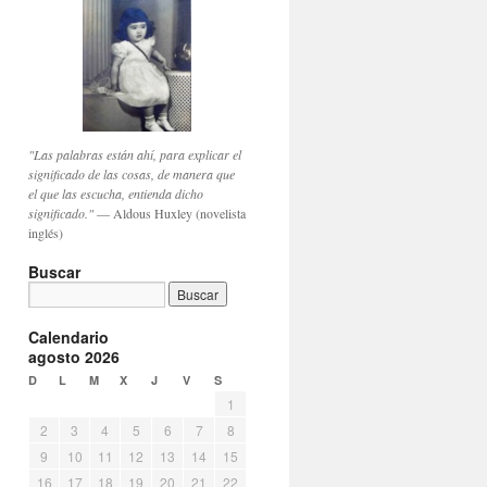
"Las palabras están ahí, para explicar el
significado de las cosas, de manera que
el que las escucha, entienda dicho
significado."
— Aldous Huxley (novelista
inglés)
Buscar
Calendario
agosto 2026
D
L
M
X
J
V
S
1
2
3
4
5
6
7
8
9
10
11
12
13
14
15
16
17
18
19
20
21
22