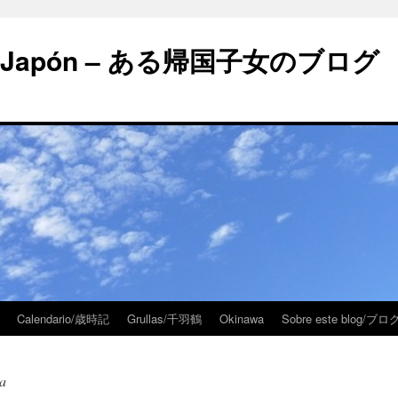
 en Japón – ある帰国子女のブログ
Calendario/歳時記
Grullas/千羽鶴
Okinawa
Sobre este blog/
a