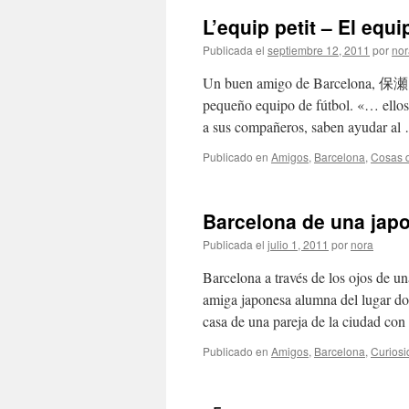
L’equip petit – El 
Publicada el
septiembre 12, 2011
por
nor
Un buen amigo de Barcelona, 保瀬 
pequeño equipo de fútbol. «… ellos 
a sus compañeros, saben ayudar a
Publicado en
Amigos
,
Barcelona
,
Cosas 
Barcelona de un
Publicada el
julio 1, 2011
por
nora
Barcelona a través de los ojos d
amiga japonesa alumna del lugar do
casa de una pareja de la ciudad c
Publicado en
Amigos
,
Barcelona
,
Curios