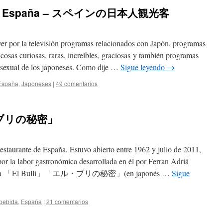
es en España – スペインの日本人観光客
er por la televisión programas relacionados con Japón, programas
cosas curiosas, raras, increíbles, graciosas y también programas
a sexual de los japoneses. Como dije …
Sigue leyendo
→
España
,
Japoneses
|
49 comentarios
ル・ブリの秘密」
rante de España. Estuvo abierto entre 1962 y julio de 2011,
or la labor gastronómica desarrollada en él por Ferran Adriá
 película 「El Bulli」「エル・ブリの秘密」(en japonés …
Sigue
bebida
,
España
|
21 comentarios