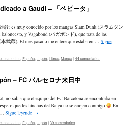
 dedicado a Gaudí – 「ペピータ」
井上雄彦) es muy conocido por los mangas Slam Dunk (スラムダン
 de baloncesto, y Vagabond (バガボンド), que trata de las
宮本武蔵). El mes pasado me enteré que estaba en …
Sigue
e los medios
,
España
,
Japón
,
Libros
,
Manga
|
44 comentarios
n Japón – FC バルセロナ来日中
l, no sabía que el equipo del FC Barcelona se encontraba en
espero que los hinchas del Barça no se enojen conmigo
En
s …
Sigue leyendo
→
e los medios
,
España
,
Japón
|
39 comentarios