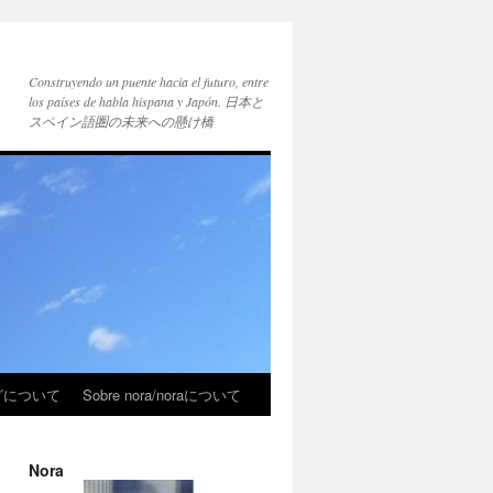
Construyendo un puente hacia el futuro, entre
los países de habla hispana y Japón. 日本と
スペイン語圏の未来への懸け橋
ブログについて
Sobre nora/noraについて
Nora