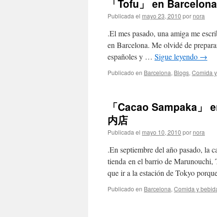
「Tofu」 en Barcel
Publicada el
mayo 23, 2010
por
nora
.El mes pasado, una amiga me escrib
en Barcelona. Me olvidé de preparar
españoles y …
Sigue leyendo
→
Publicado en
Barcelona
,
Blogs
,
Comida y
「Cacao Sampaka
内店
Publicada el
mayo 10, 2010
por
nora
.En septiembre del año pasado, la 
tienda en el barrio de Marunouchi,
que ir a la estación de Tokyo porq
Publicado en
Barcelona
,
Comida y bebid