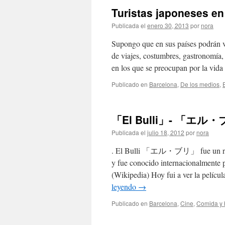
Turistas japones
Publicada el
enero 30, 2013
por
nora
Supongo que en sus países podrán v
de viajes, costumbres, gastronomía, 
en los que se preocupan por la vid
Publicado en
Barcelona
,
De los medios
,
「El Bulli」- 「エ
Publicada el
julio 18, 2012
por
nora
. El Bulli 「エル・ブリ」 fue un restau
y fue conocido internacionalmente p
(Wikipedia) Hoy fui a ver la
leyendo
→
Publicado en
Barcelona
,
Cine
,
Comida y 