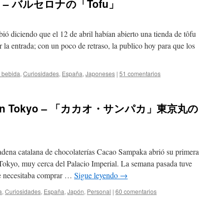
ona – バルセロナの「Tofu」
ió diciendo que el 12 de abril habían abierto una tienda de tôfu
 la entrada; con un poco de retraso, la publico hoy para que los
 bebida
,
Curiosidades
,
España
,
Japoneses
|
51 comentarios
」 en Tokyo – 「カカオ・サンパカ」東京丸の
cadena catalana de chocolaterías Cacao Sampaka abrió su primera
 Tokyo, muy cerca del Palacio Imperial. La semana pasada tuve
ue necesitaba comprar …
Sigue leyendo
→
a
,
Curiosidades
,
España
,
Japón
,
Personal
|
60 comentarios