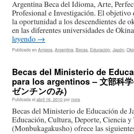
Argentina Beca del Idioma, Arte, Perfe
Profesional e Investigación. El objetivo 
la oportunidad a los descendientes de o
en las diferentes universidades de Oki
leyendo
→
Publicado en
Amigos
,
Argentina
,
Becas
,
Educación
,
Japón
,
Oki
Becas del Ministerio de Educ
para los argentinos – 
ゼンチンのみ)
Publicada el
abril 16, 2010
por
nora
Becas del Ministerio de Educación de J
Educación, Cultura, Deporte, Ciencia y
(Monbukagakusho) ofrece las siguient