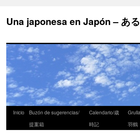
Una japonesa en Japón
Inicio
Buzón de sugerencias/
Calendario/歳
Grull
提案箱
時記
羽鶴