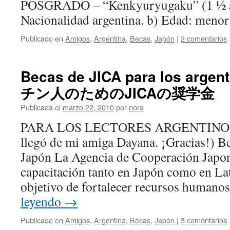
POSGRADO – “Kenkyuryugaku” (1 ½ añ
Nacionalidad argentina. b) Edad: men
Publicado en
Amigos
,
Argentina
,
Becas
,
Japón
|
2 comentarios
Becas de JICA para los arg
チン人のためのJICAの奨学金
Publicada el
marzo 22, 2010
por
nora
PARA LOS LECTORES ARGENTINOS (
llegó de mi amiga Dayana. ¡Gracias!) Be
Japón La Agencia de Cooperación Japon
capacitación tanto en Japón como en La
objetivo de fortalecer recursos humano
leyendo
→
Publicado en
Amigos
,
Argentina
,
Becas
,
Japón
|
3 comentarios