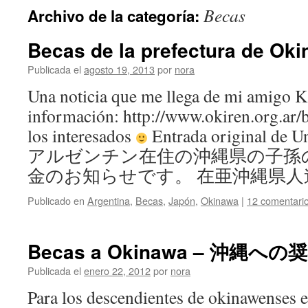
Becas
Archivo de la categoría:
Becas de la prefectura de Ok
Publicada el
agosto 19, 2013
por
nora
Una noticia que me llega de mi amigo K
información: http://www.okiren.org.ar/
los interesados
Entrada original de Un
アルゼンチン在住の沖縄県の子孫
金のお知らせです。 在亜沖縄県人連合会
Publicado en
Argentina
,
Becas
,
Japón
,
Okinawa
|
12 comentari
Becas a Okinawa – 沖縄への
Publicada el
enero 22, 2012
por
nora
Para los descendientes de okinawenses e