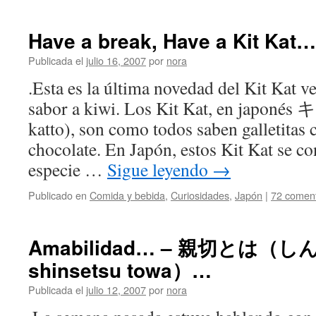
Have a break, Have a Kit Kat… 
Publicada el
julio 16, 2007
por
nora
.Esta es la última novedad del Kit Kat v
sabor a kiwi. Los Kit Kat, en jap
katto), son como todos saben galletitas 
chocolate. En Japón, estos Kit Kat se co
especie …
Sigue leyendo
→
Publicado en
Comida y bebida
,
Curiosidades
,
Japón
|
72 coment
Amabilidad… – 親切とは（
shinsetsu towa）…
Publicada el
julio 12, 2007
por
nora