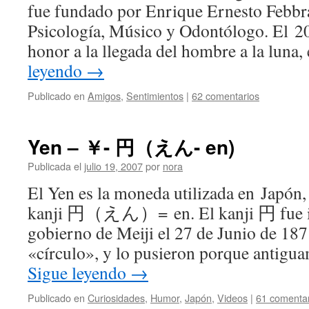
fue fundado por Enrique Ernesto Febbra
Psicología, Músico y Odontólogo. El 20
honor a la llegada del hombre a la lun
leyendo
→
Publicado en
Amigos
,
Sentimientos
|
62 comentarios
Yen – ￥- 円（えん- en)
Publicada el
julio 19, 2007
por
nora
El Yen es la moneda utilizada en Japón, 
kanji 円（えん）= en. El kanji 円 fue in
gobierno de Meiji el 27 de Junio de 187
«círculo», y lo pusieron porque antigu
Sigue leyendo
→
Publicado en
Curiosidades
,
Humor
,
Japón
,
Videos
|
61 comentar