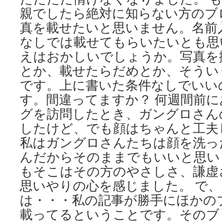
親でしたら絶対に知らない方のブ
真を載せたいと思いません。名前
なしでは載せてもらいたいとも思
えはおかしいでしょうか。写真を
とか、載せたらだめとか、そうい
です。上に書いた条件なしでいい
す。間違ってますか？ 何週間前
グを訪問したとき、ガングロさん
したけど、でも顔はちゃんと工夫
私はガングロさんたちは顔を洗っ
んだからそのままでもいいと思い
もそこはその方のやさしさ、謙虚
思いやりの心を感じました。 で
は・・・私の記事が勝手にほかの
載ってるということです。そのブ