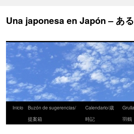
Una japonesa en Japón
Inicio
Buzón de sugerencias/
Calendario/歳
Grull
提案箱
時記
羽鶴