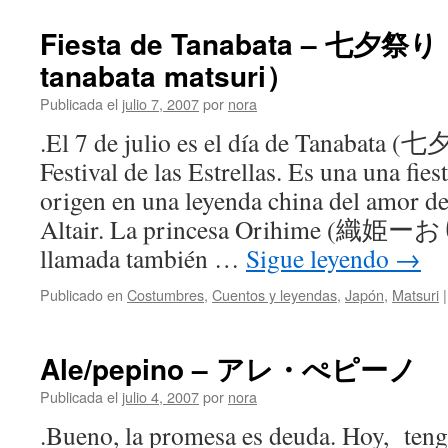
Fiesta de Tanabata – 
tanabata matsuri）
Publicada el
julio 7, 2007
por
nora
.El 7 de julio es el día de Tanab
Festival de las Estrellas. Es una una fies
origen en una leyenda china del amor de 
Altair. La princesa Orihime (織
llamada también …
Sigue leyendo
→
Publicado en
Costumbres
,
Cuentos y leyendas
,
Japón
,
Matsuri
|
Ale/pepino – アレ・ぺピーノ
Publicada el
julio 4, 2007
por
nora
.Bueno, la promesa es deuda. Hoy, ten