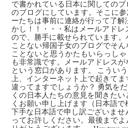
で書かれている日本に関してのブ
のブログにしています。そこに参
ーたちは事前に連絡が行って了解
かし！！・・・私はメールアドレ
ので、勝手に載せられています。
ことない帰国子女のブログでそん
ことないと思うかたもいらっしゃ
も非常識です。メールアドレスが
という窓口があります。 こうい
上、インターネット上で起きてま
違ってますでしょうか？ 勇気を
くの日本人たちの意見を聞きたい
くお願い申し上げます（日本語で
下手な日本語で申し訳ございませ
ってお許しください。最後までよ