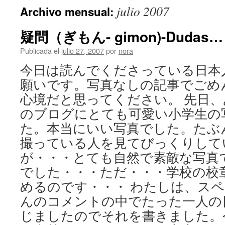
julio 2007
Archivo mensual:
疑問（ぎもん- gimon)-Dudas…
Publicada el
julio 27, 2007
por
nora
今日は読んでくださっている日本
願いです。写真なしの記事でごめ
心境だと思ってください。 先日
のブログにとても可愛い小学生の
た。本当にいい写真でした。たぶ
撮っている人を見てびっくりして
が・・・とても自然で素敵な写真
でした・・・ただ・・・学校の校
めるのです・・・ わたしは、ス
んのコメントの中でたった一人の
じましたのでそれを書きました。