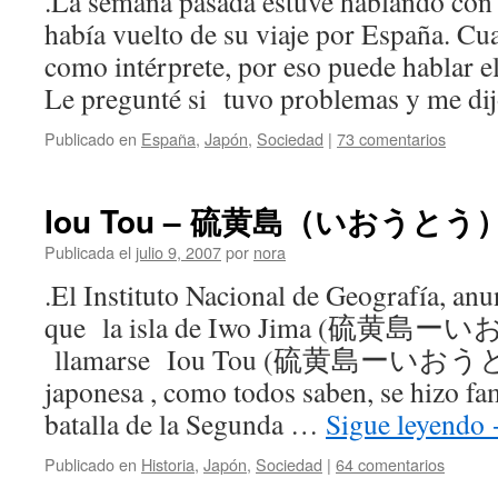
.La semana pasada estuve hablando con
había vuelto de su viaje por España. Cua
como intérprete, por eso puede hablar el
Le pregunté si tuvo problemas y me d
Publicado en
España
,
Japón
,
Sociedad
|
73 comentarios
Iou Tou – 硫黄島（いおうとう
Publicada el
julio 9, 2007
por
nora
.El Instituto Nacional de Geografía, anu
que la isla de Iwo Jima (硫黄島ー
llamarse Iou Tou (硫黄島ーいおうとう）
japonesa , como todos saben, se hizo fa
batalla de la Segunda …
Sigue leyendo
Publicado en
Historia
,
Japón
,
Sociedad
|
64 comentarios