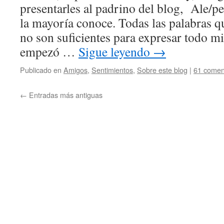
presentarles al padrino del blog, Ale/pe
la mayoría conoce. Todas las palabras q
no son suficientes para expresar todo m
empezó …
Sigue leyendo
→
Publicado en
Amigos
,
Sentimientos
,
Sobre este blog
|
61 comen
←
Entradas más antiguas