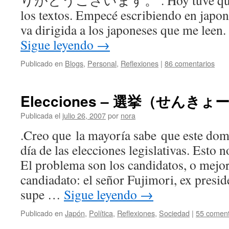
りがとうございます。 . Hoy tuve que cam
los textos. Empecé escribiendo en japon
va dirigida a los japoneses que me leen
Sigue leyendo
→
Publicado en
Blogs
,
Personal
,
Reflexiones
|
86 comentarios
Elecciones – 選挙（せんきょーs
Publicada el
julio 26, 2007
por
nora
.Creo que la mayoría sabe que este domi
día de las elecciones legislativas. Esto
El problema son los candidatos, o me
candiadato: el señor Fujimori, ex presi
supe …
Sigue leyendo
→
Publicado en
Japón
,
Política
,
Reflexiones
,
Sociedad
|
55 coment