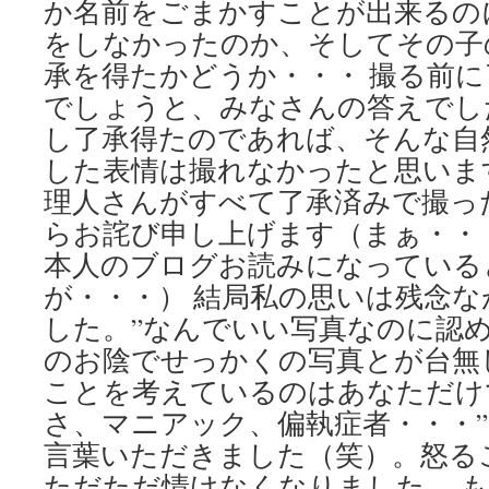
か名前をごまかすことが出来るの
をしなかったのか、そしてその子
承を得たかどうか・・・ 撮る前
でしょうと、みなさんの答えでし
し了承得たのであれば、そんな自
した表情は撮れなかったと思いま
理人さんがすべて了承済みで撮っ
らお詫び申し上げます（まぁ・・
本人のブログお読みになっている
が・・・） 結局私の思いは残念
した。”なんでいい写真なのに認
のお陰でせっかくの写真とが台無
ことを考えているのはあなただけ
さ、マニアック、偏執症者・・・
言葉いただきました（笑）。怒る
ただただ情けなくなりました。 