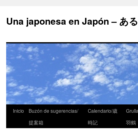
Una japonesa en Japón
Inicio
Buzón de sugerencias/
Calendario/歳
Grull
提案箱
時記
羽鶴