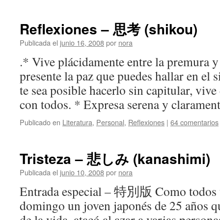
Reflexiones – 思考 (shikou)
Publicada el
junio 16, 2008
por
nora
.* Vive plácidamente entre la premura y e
presente la paz que puedes hallar en el 
te sea posible hacerlo sin capitular, viv
con todos. * Expresa serena y clarame
Publicado en
Literatura
,
Personal
,
Reflexiones
|
64 comentarios
Tristeza – 悲しみ (kanashimi)
Publicada el
junio 10, 2008
por
nora
Entrada especial – 特別版 Como todos us
domingo un joven japonés de 25 años qu
de la vida, atacó al azar a varias persona