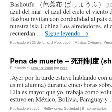
Bashoufu （芭蕉布-ばしょうふ） por Ri
azul del mar el azul del cielo el viento d
Bashou invitan con cordialidad al país
nuestra isla Uchina Los alrededores, el
recuerdan …
Sigue leyendo
→
Publicado en
23 de junio
,
J-Pop
,
Japón
,
Música
,
Okinawa
,
Pers
Pena de muerte – 死刑制度 (shi
Publicada el
junio 19, 2008
por
nora
.Ayer por la tarde estuve hablando con
es mi alumna) durante cinco horas sobr
Ella es mayor que yo, trabaja como volu
estuvo en México, Bolivia, Paraguay y
Publicado en
Japón
,
Reflexiones
,
Sociedad
|
81 comentarios