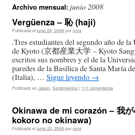
junio 2008
Archivo mensual:
Vergüenza – 恥 (haji)
Publicada el
junio 26, 2008
por
nora
.Tres estudiantes del segundo año de la 
de Kyoto (京都産業大学 – Kyoto Sangyo
escritos sus nombres y el de la Universi
paredes de la Basílica de Santa María de
(Italia), …
Sigue leyendo
→
Publicado en
Japón
,
Sentimientos
|
111 comentarios
Okinawa de mi corazón – 
kokoro no okinawa)
Publicada el
junio 23, 2008
por
nora