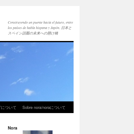
Construyendo un puente hacia el futuro, entre
los países de habla hispana y Japón. 日本と
スペイン語圏の未来への懸け橋
ブログについて
Sobre nora/noraについて
Nora