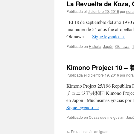
La Revuelta de Koza
Publicada el
diciembre 20, 2016
por
nora
. El 18 de septiembre del año 1970 
una mujer de 54 años fue atropellad
Okinawa. …
Sigue leyendo
→
Publicado en
Historia
,
Japón
,
Okinawa
|
1
Kimono Project 1
Publicada el
diciembre 19, 2016
por
nora
Kimono Project 25/196 Repúbli
チュニジア共和国 Kimono Project 10
en Japón . Muchísimas gracias por
Sigue leyendo
→
Publicado en
Cosas que me gustan
,
Jap
←
Entradas más antiguas