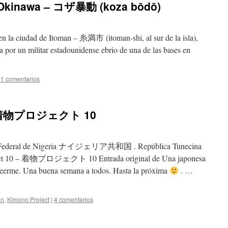
, Okinawa – コザ暴動 (koza bōdō)
en la ciudad de Itoman – 糸満市 (itoman-shi, al sur de la isla),
a por un militar estadounidense ebrio de una de las bases en
1 comentarios
0 – 着物プロジェクト 10
ca Federal de Nigeria ナイジェリア共和国 . República Tunecina
 – 着物プロジェクト 10 Entrada original de Una japonesa
 leerme. Una buena semana a todos. Hasta la próxima
. …
ón
,
Kimono Project
|
4 comentarios