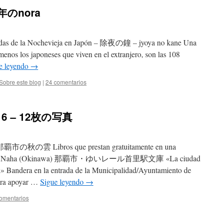
6 年のnora
anadas de la Nochevieja en Japón – 除夜の鐘 – jyoya no kane Una
menos los japoneses que viven en el extranjero, son las 108
e leyendo
→
Sobre este blog
|
24 comentarios
2016 – 12枚の写真
 那覇市の秋の雲 Libros que prestan gratuitamente en una
rraíl de Naha (Okinawa) 那覇市・ゆいレール首里駅文庫 «La ciudad
al» Bandera en la entrada de la Municipalidad/Ayuntamiento de
a apoyar …
Sigue leyendo
→
omentarios