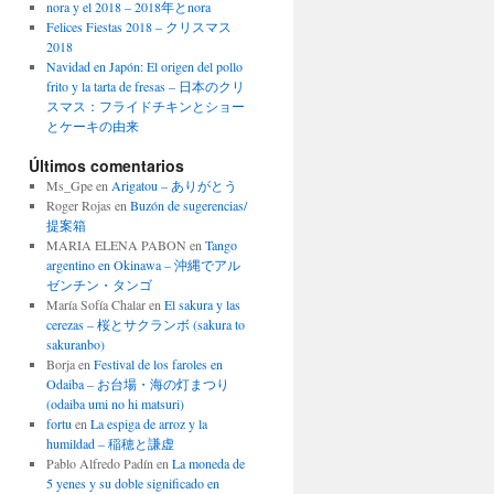
nora y el 2018 – 2018年とnora
Felices Fiestas 2018 – クリスマス
2018
Navidad en Japón: El origen del pollo
frito y la tarta de fresas – 日本のクリ
スマス：フライドチキンとショー
とケーキの由来
Últimos comentarios
Ms_Gpe
en
Arigatou – ありがとう
Roger Rojas
en
Buzón de sugerencias/
提案箱
MARIA ELENA PABON
en
Tango
argentino en Okinawa – 沖縄でアル
ゼンチン・タンゴ
María Sofía Chalar
en
El sakura y las
cerezas – 桜とサクランボ (sakura to
sakuranbo)
Borja
en
Festival de los faroles en
Odaiba – お台場・海の灯まつり
(odaiba umi no hi matsuri)
fortu
en
La espiga de arroz y la
humildad – 稲穂と謙虚
Pablo Alfredo Padín
en
La moneda de
5 yenes y su doble significado en