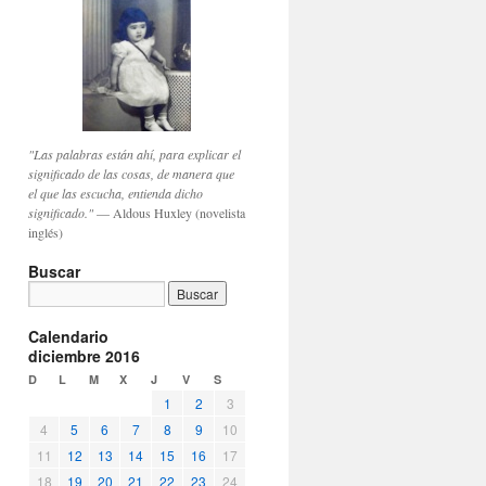
"Las palabras están ahí, para explicar el
significado de las cosas, de manera que
el que las escucha, entienda dicho
significado."
— Aldous Huxley (novelista
inglés)
Buscar
Calendario
diciembre 2016
D
L
M
X
J
V
S
1
2
3
4
5
6
7
8
9
10
11
12
13
14
15
16
17
18
19
20
21
22
23
24