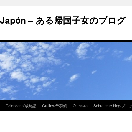
 en Japón – ある帰国子女のブログ
Calendario/歳時記
Grullas/千羽鶴
Okinawa
Sobre este blog/