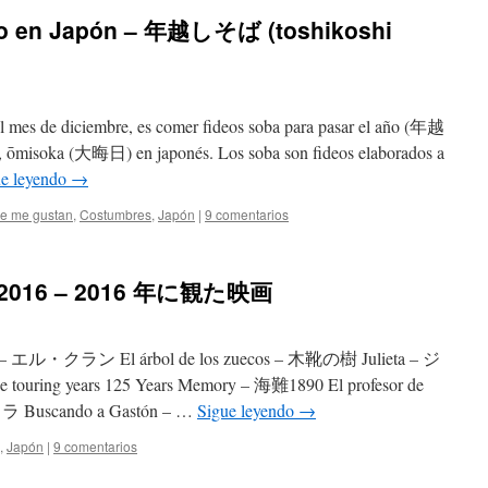
año en Japón – 年越しそば (toshikoshi
l mes de diciembre, es comer fideos soba para pasar el año (年越
, ōmisoka (大晦日) en japonés. Los soba son fideos elaborados a
ue leyendo
→
e me gustan
,
Costumbres
,
Japón
|
9 comentarios
 el 2016 – 2016 年に観た映画
– エル・クラン El árbol de los zuecos – 木靴の樹 Julieta – ジ
ouring years 125 Years Memory – 海難1890 El profesor de
uscando a Gastón – …
Sigue leyendo
→
,
Japón
|
9 comentarios