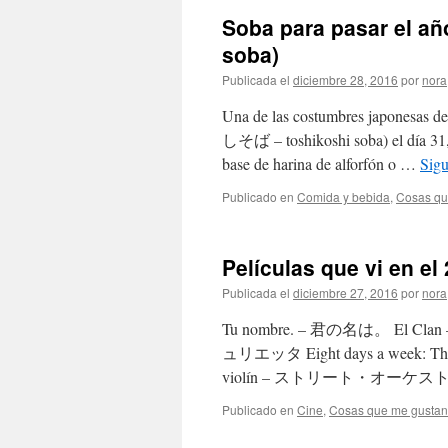
Soba para pasar el 
soba)
Publicada el
diciembre 28, 2016
por
nora
Una de las costumbres japonesas de
しそば – toshikoshi soba) el día 31
base de harina de alforfón o …
Sig
Publicado en
Comida y bebida
,
Cosas qu
Películas que vi en
Publicada el
diciembre 27, 2016
por
nora
Tu nombre. – 君の名は。 El Clan 
ュリエッタ Eight days a week: The t
violín – ストリート・オーケストラ B
Publicado en
Cine
,
Cosas que me gustan