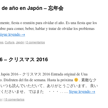
fin de año en Japón – 忘年会
ente, fiesta o reunión para olvidar el año. Es una fiesta que los
bre para comer, beber, hablar y tratar de olvidar los problemas
Sigue leyendo
→
res
,
Cultura
,
Japón
|
2 comentarios
016 – クリスマス 2016
d en Japón 2016 – クリスマス 2016 Entrada original de Una
o. Disfruten del fin de semana. Hasta la próxima
. 素敵なク
 いつも読んでいただいて、ありがとうございます。 良い
ださいませ。 ではまた ・・・ . . …
Sigue leyendo
→
ón
|
15 comentarios