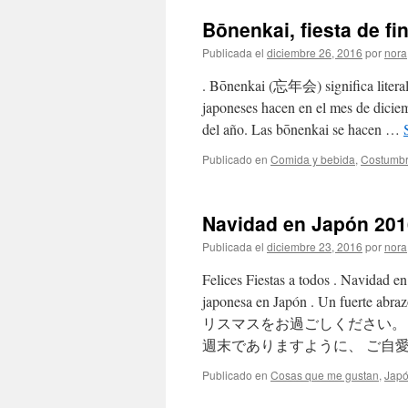
Bōnenkai, fiesta de 
Publicada el
diciembre 26, 2016
por
nora
. Bōnenkai (忘年会) significa literalm
japoneses hacen en el mes de diciem
del año. Las bōnenkai se hacen …
Publicado en
Comida y bebida
,
Costumb
Navidad en Japón 2
Publicada el
diciembre 23, 2016
por
nora
Felices Fiestas a todos . Navida
japonesa en Japón . Un fuerte abraz
リスマスをお過ごしください。
週末でありますように、 ご自愛く
Publicado en
Cosas que me gustan
,
Jap