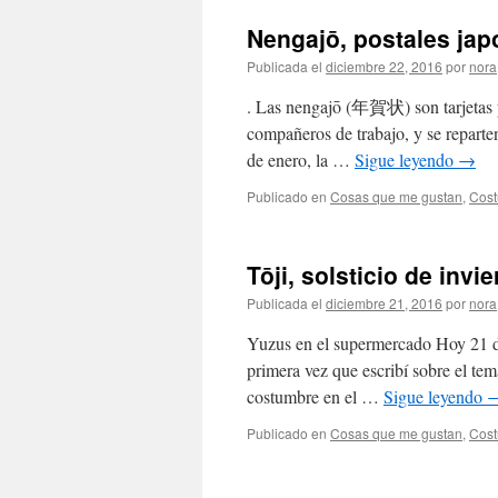
Nengajō, postales j
Publicada el
diciembre 22, 2016
por
nora
. Las nengajō (年賀状) son tarjetas p
compañeros de trabajo, y se reparten
de enero, la …
Sigue leyendo
→
Publicado en
Cosas que me gustan
,
Cos
Tōji, solsticio de in
Publicada el
diciembre 21, 2016
por
nora
Yuzus en el supermercado Hoy 21 de
primera vez que escribí sobre el t
costumbre en el …
Sigue leyendo
Publicado en
Cosas que me gustan
,
Cos