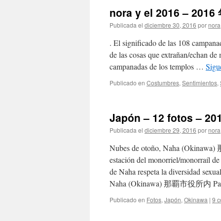
nora y el 2016 – 201
Publicada el
diciembre 30, 2016
por
nora
. El significado de las 108 camp
de las cosas que extrañan/echan de 
campanadas de los templos …
Sigu
Publicado en
Costumbres
,
Sentimientos
,
Japón – 12 fotos – 
Publicada el
diciembre 29, 2016
por
nora
Nubes de otoño, Naha (Okinawa)
estación del monorriel/mono
de Naha respeta la diversidad sexu
Naha (Okinawa) 那覇市役所内 Par
Publicado en
Fotos
,
Japón
,
Okinawa
|
9 c