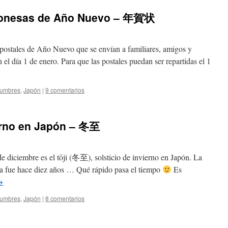
aponesas de Año Nuevo – 年賀状
ostales de Año Nuevo que se envían a familiares, amigos y
 el día 1 de enero. Para que las postales puedan ser repartidas el 1
tumbres
,
Japón
|
9 comentarios
vierno en Japón – 冬至
 diciembre es el tōji (冬至), solsticio de invierno en Japón. La
ema fue hace diez años … Qué rápido pasa el tiempo
Es
→
tumbres
,
Japón
|
8 comentarios