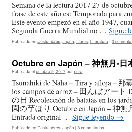
Semana de la lectura 2017 27 de octubr
frase de este año es: Temporada para en
Este evento empezó en el año 1947, cuan
Segunda Guerra Mundial no …
Sigue 
Publicado en
Costumbres
,
Japón
,
Libros
,
Literatura
|
3 comenta
Octubre en Japón – 神無月
Publicada el
octubre 9, 2017
por
nora
Tsunahiki de Naha – Tira y afloja 
los campos de arroz – 田んぼアート Dí
の日 Recolección de batatas en los jard
園の芋ほり Octubre en Japón – 
Entrada original …
Sigue leyendo
→
Publicado en
Costumbres
,
Japón
|
8 comentarios