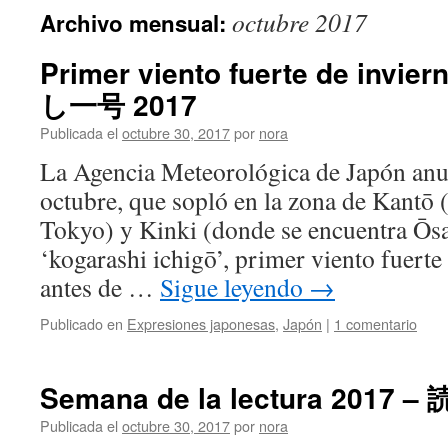
octubre 2017
Archivo mensual:
Primer viento fuerte de invi
し一号 2017
Publicada el
octubre 30, 2017
por
nora
La Agencia Meteorológica de Japón anu
octubre, que sopló en la zona de Kantō 
Tokyo) y Kinki (donde se encuentra Ōsa
‘kogarashi ichigō’, primer viento fuert
antes de …
Sigue leyendo
→
Publicado en
Expresiones japonesas
,
Japón
|
1 comentario
Semana de la lectura 2017 
Publicada el
octubre 30, 2017
por
nora