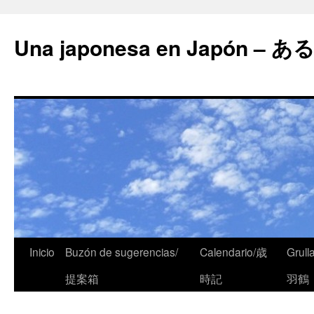
Una japonesa en Japón
Inicio
Buzón de sugerencias/
Calendario/歳
Grull
提案箱
時記
羽鶴