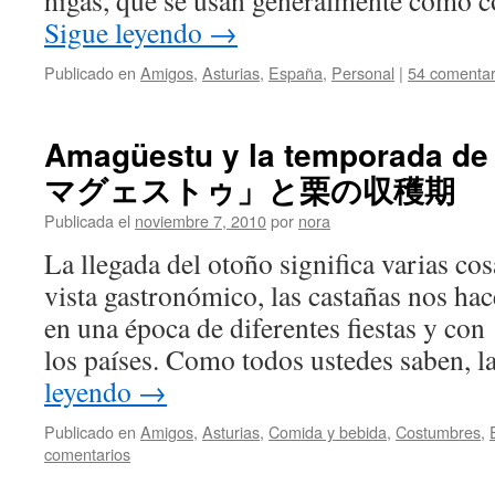
higas, que se usan generalmente como c
Sigue leyendo
→
Publicado en
Amigos
,
Asturias
,
España
,
Personal
|
54 comentar
Amagüestu y la temporada d
マグェストゥ」と栗の収穫期
Publicada el
noviembre 7, 2010
por
nora
La llegada del otoño significa varias cos
vista gastronómico, las castañas nos ha
en una época de diferentes fiestas y con
los países. Como todos ustedes saben, l
leyendo
→
Publicado en
Amigos
,
Asturias
,
Comida y bebida
,
Costumbres
,
comentarios