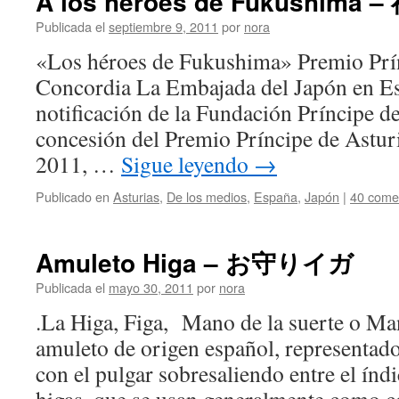
A los héroes de Fukushi
Publicada el
septiembre 9, 2011
por
nora
«Los héroes de Fukushima» Premio Prín
Concordia La Embajada del Japón en Es
notificación de la Fundación Príncipe de
concesión del Premio Príncipe de Astur
2011, …
Sigue leyendo
→
Publicado en
Asturias
,
De los medios
,
España
,
Japón
|
40 come
Amuleto Higa – お守りイガ
Publicada el
mayo 30, 2011
por
nora
.La Higa, Figa, Mano de la suerte o Ma
amuleto de origen español, representad
con el pulgar sobresaliendo entre el índ