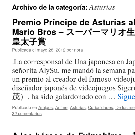
Asturias
Archivo de la categoría:
Premio Príncipe de Asturias a
Mario Bros – スーパーマ
皇太子賞
Publicada el
mayo 28, 2012
por
nora
.La corresponsal de Una japonesa en Jap
señorita AlySu, me mandó la semana pas
un premio al creador del famoso videoj
diseñador japonés de videojuegos 
茂）, ha sido galardonado con …
Sigue
Publicado en
Amigos
,
Anime
,
Asturias
,
Curiosidades
,
De los me
32 comentarios