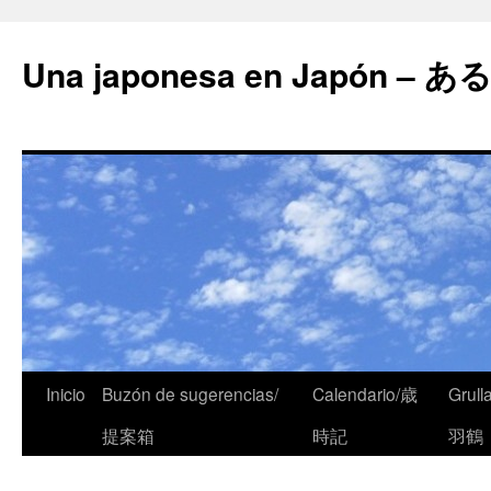
Una japonesa en Japón
Inicio
Buzón de sugerencias/
Calendario/歳
Grull
提案箱
時記
羽鶴