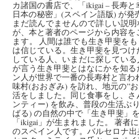
カ諸国の書店で、「ikigai – 長
日本の秘密」(スペイン語版) が
まだ読んでませんので詳しい説明
が、本と著者のページから内容を
ます。 人間は誰でも生き甲斐を
は信じている。生き甲斐を見つけ
している人、いまだに探している
が言う生き甲斐とはなにかを知る
ン人が世界で一番の長寿村と言わ
味村(おおぎみ) を訪れ、地元の”
活をしました。同じ食事をし、さん
ンティー) を飲み、普段の生活ぶり
ばる) の自然の中で「生き甲斐」
「ikigai」が生まれました。 著
のスペイン人です。バルセロナ出