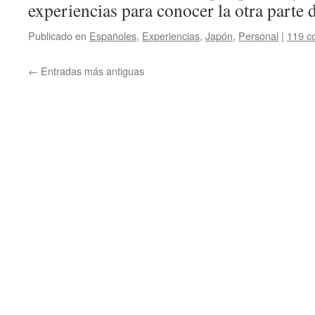
experiencias para conocer la otra parte
Publicado en
Españoles
,
Experiencias
,
Japón
,
Personal
|
119 c
←
Entradas más antiguas