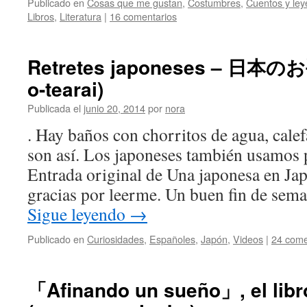
Publicado en
Cosas que me gustan
,
Costumbres
,
Cuentos y le
Libros
,
Literatura
|
16 comentarios
Retretes japoneses – 日本の
o-tearai)
Publicada el
junio 20, 2014
por
nora
. Hay baños con chorritos de agua, cale
son así. Los japoneses también usamos 
Entrada original de Una japonesa en J
gracias por leerme. Un buen fin de sema
Sigue leyendo
→
Publicado en
Curiosidades
,
Españoles
,
Japón
,
Videos
|
24 come
「Afinando un sueño」, el 