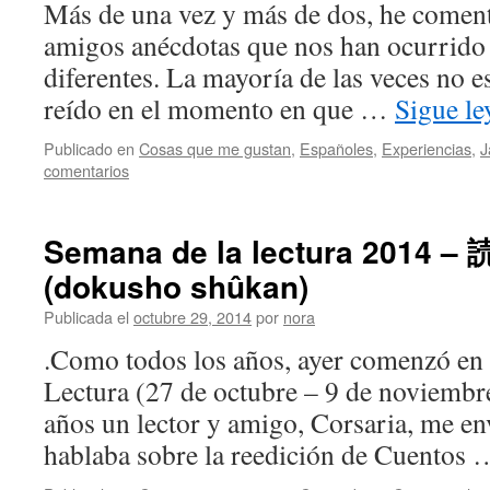
Más de una vez y más de dos, he coment
amigos anécdotas que nos han ocurrido p
diferentes. La mayoría de las veces no 
reído en el momento en que …
Sigue l
Publicado en
Cosas que me gustan
,
Españoles
,
Experiencias
,
J
comentarios
Semana de la lectura 2014 
(dokusho shûkan)
Publicada el
octubre 29, 2014
por
nora
.Como todos los años, ayer comenzó en 
Lectura (27 de octubre – 9 de noviembr
años un lector y amigo, Corsaria, me en
hablaba sobre la reedición de Cuentos