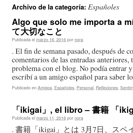
Españoles
Archivo de la categoría:
Algo que solo me importa 
て大切なこと
Publicada el
marzo 16, 2016
por
nora
. El fin de semana pasado, después de co
comentarios de las entradas anteriores,
problema con el blog. No podía entrar y
escribí a un amigo español para saber 
Publicado en
Amigos
,
Españoles
,
Personal
,
Reflexiones
,
Sentim
「ikigai」, el libro – 書籍 「iki
Publicada el
marzo 11, 2016
por
nora
. 書籍「ikigai」とは 3月7日