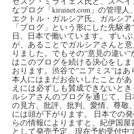
セスク・ミライェス氏と、スペイ
なブログ「kirainet.com」の
エクトル・ガルシア氏。ガルシア
「ブログ」という形にした先駆者
日、日本で働いています。 ずい
が、あることでガルシアさんと意
りました。でもその”意見の違い
はこのブログを続ける決心をしま
おります。渋谷で”ニアミス”はあ
本人にはまだお会いしたことがあ
えには必ずしも賛成できないとき
ルシアさんのブログを通じて、日
の見方、批評、批判、愛情、尊敬
には頭が下がります。 日本での発
らの情報によりますと、紀伊国屋
として発売予定、現在予約受付中