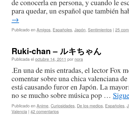
de conocerla en persona, y cuando le es
para quedar, un español que también h
→
Publicado en
Amigos
,
Españoles
,
Japón
,
Sentimientos
|
25 com
Ruki-chan – ルキちゃん
Publicada el
octubre 14, 2011
por
nora
.En una de mis entradas, el lector Fox m
comentar sobre una chica valenciana de 
está causando furor en Japón. La mayor
no se mucho sobre música pop …
Sigu
Publicado en
Anime
,
Curiosidades
,
De los medios
,
Españoles
,
J
Valencia
|
42 comentarios