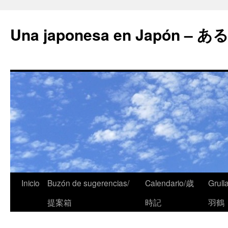
Una japonesa en Japón
Inicio
Buzón de sugerencias/
Calendario/歳
Grull
提案箱
時記
羽鶴