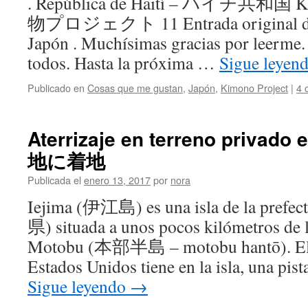
. República de Haití – ハイチ共和国 Ki
物プロジェクト 11 Entrada original de 
Japón . Muchísimas gracias por leerme
todos. Hasta la próxima …
Sigue leyen
Publicado en
Cosas que me gustan
,
Japón
,
Kimono Project
|
4 
Aterrizaje en terreno privad
地に着地
Publicada el
enero 13, 2017
por
nora
Iejima (伊江島) es una isla de la prefe
県) situada a unos pocos kilómetros de 
Motobu (本部半島 – motobu hantō). El E
Estados Unidos tiene en la isla, una pis
Sigue leyendo
→