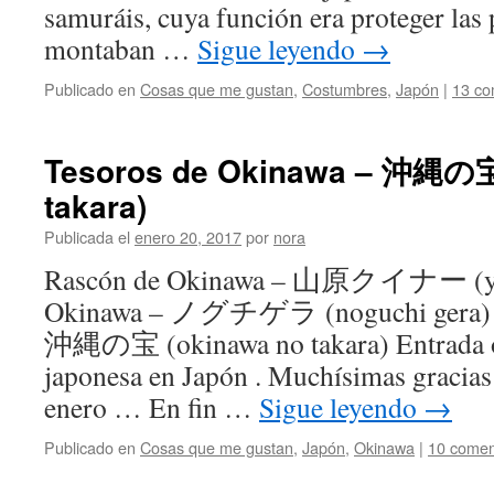
samuráis, cuya función era proteger las
montaban …
Sigue leyendo
→
Publicado en
Cosas que me gustan
,
Costumbres
,
Japón
|
13 co
Tesoros de Okinawa – 沖縄の宝
takara)
Publicada el
enero 20, 2017
por
nora
Rascón de Okinawa – 山原クイナー (yanb
Okinawa – ノグチゲラ (noguchi gera) T
沖縄の宝 (okinawa no takara) Entrada o
japonesa en Japón . Muchísimas gracias
enero … En fin …
Sigue leyendo
→
Publicado en
Cosas que me gustan
,
Japón
,
Okinawa
|
10 comen