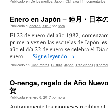
Publicado en
De los medios
,
Japón
,
Okinawa
|
14 comentarios
Enero en Japón – 睦月・日
Publicada el
enero 9, 2017
por
nora
El 22 de enero del año 1982, comenzaro
primera vez en las escuelas de Japón, es
año el día 22 de enero se celebra el Día 
enero …
Sigue leyendo
→
Publicado en
Costumbres
,
Cultura
,
Japón
,
Tradiciones
|
8 comen
O-nenga, regalo de Año Nuev
賀
Publicada el
enero 6, 2017
por
nora
Antiguamente los japoneses recibían 