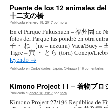
Puente de los 12 animales del
十二支の橋
Publicada el
enero 18, 2017
por
nora
En el Parque Fukushūen – 福州園 de Na
fotos del Parque las pondré en otra en
子・ ね （ne – nezumi) Vaca/Buey –
Tigre – 寅 ・ とら (tora) Conejo/Lie
leyendo
→
Publicado en
Curiosidades
,
Japón
,
Okinawa
|
16 comentarios
Kimono Project 11 – 着物
Publicada el
enero 16, 2017
por
nora
Kimono Project 27/196 República