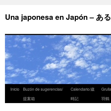
Una japonesa en Japón
Inicio
Buzón de sugerencias/
Calendario/歳
Grull
提案箱
時記
羽鶴