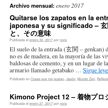
enero 2017
Archivo mensual:
Quitarse los zapatos en la en
japonesa y su significad
と、その意味
Publicada el
enero 30, 2017
por
nora
El suelo de la entrada (玄関 – genkan) d
no es de madera, en la mayoría de las v
baldosas de cemento, y en un lugar de l
armario llamado getabako …
Sigue ley
Publicado en
Cosas que me gustan
,
Japón
,
Mundo Zen
,
Reflex
Kimono Project 12 – 着物
Publicada el
enero 27, 2017
por
nora