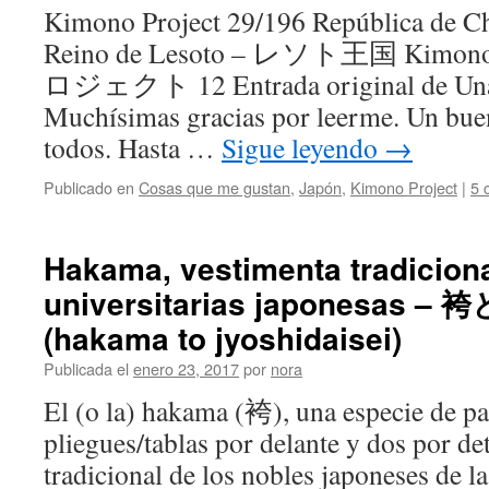
Kimono Project 29/196 República de
Reino de Lesoto – レソト王国 Kimono
ロジェクト 12 Entrada original de Una j
Muchísimas gracias por leerme. Un bue
todos. Hasta …
Sigue leyendo
→
Publicado en
Cosas que me gustan
,
Japón
,
Kimono Project
|
5 
Hakama, vestimenta tradiciona
universitarias japonesas 
(hakama to jyoshidaisei)
Publicada el
enero 23, 2017
por
nora
El (o la) hakama (袴), una especie de p
pliegues/tablas por delante y dos por det
tradicional de los nobles japoneses de l