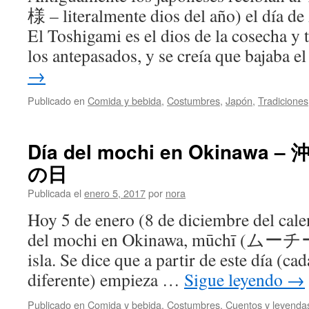
様 – literalmente dios del año) el día d
El Toshigami es el dios de la cosecha y 
los antepasados, y se creía que bajaba e
→
Publicado en
Comida y bebida
,
Costumbres
,
Japón
,
Tradiciones
Día del mochi en Okinawa
の日
Publicada el
enero 5, 2017
por
nora
Hoy 5 de enero (8 de diciembre del calen
del mochi en Okinawa, mūchī (ムーチー) 
isla. Se dice que a partir de este día (ca
diferente) empieza …
Sigue leyendo
→
Publicado en
Comida y bebida
,
Costumbres
,
Cuentos y leyenda