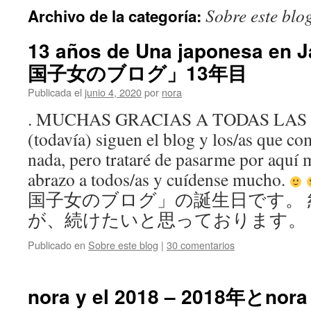
Sobre este blo
Archivo de la categoría:
13 años de Una japonesa e
国子女のブログ」13年目
Publicada el
junio 4, 2020
por
nora
. MUCHAS GRACIAS A TODAS LAS
(todavía) siguen el blog y los/as que c
nada, pero trataré de pasarme por aquí 
abrazo a todos/as y cuídense mucho.
国子女のブログ」の誕生日です。
が、続けたいと思っております。
Publicado en
Sobre este blog
|
30 comentarios
nora y el 2018 – 2018年とnora