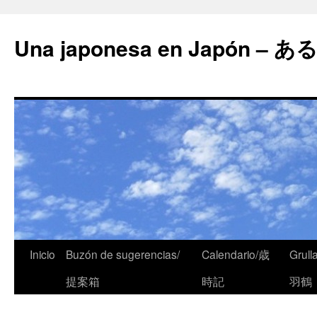
Una japonesa en Japón
Inicio
Buzón de sugerencias/
Calendario/歳
Grull
提案箱
時記
羽鶴