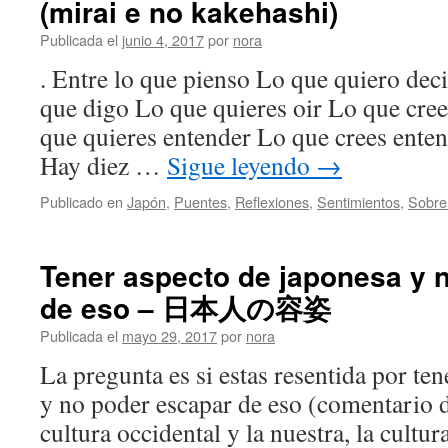
(mirai e no kakehashi)
Publicada el
junio 4, 2017
por
nora
. Entre lo que pienso Lo que quiero dec
que digo Lo que quieres oir Lo que cree
que quieres entender Lo que crees ente
Hay diez …
Sigue leyendo
→
Publicado en
Japón
,
Puentes
,
Reflexiones
,
Sentimientos
,
Sobre
Tener aspecto de japonesa y 
de eso – 日本人の容姿
Publicada el
mayo 29, 2017
por
nora
La pregunta es si estas resentida por te
y no poder escapar de eso (comentario 
cultura occidental y la nuestra, la cultu