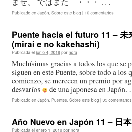
ませ。 ではまた ・・・ . . .
Publicado en
Japón
,
Sobre este blog
|
10 comentarios
Puente hacia el futuro 11
(mirai e no kakehashi)
Publicada el
junio 4, 2018
por
nora
Muchísimas gracias a todos los que se p
siguen en este Puente, sobre todo a los 
comienzo, se merecen un premio por agu
desvaríos
de una japonesa en Japón.
Publicado en
Japón
,
Puentes
,
Sobre este blog
|
35 comentarios
Año Nuevo en Japón 11 – 
Publicada el
enero 1, 2018
por
nora