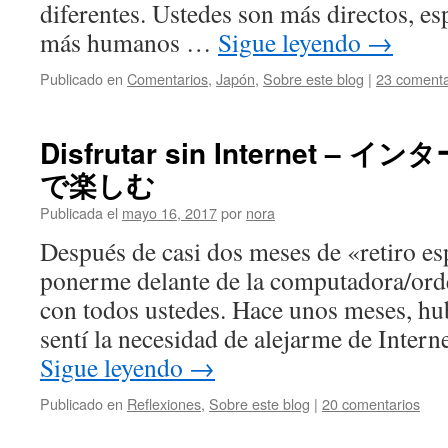
diferentes. Ustedes son más directos, es
más humanos …
Sigue leyendo
→
Publicado en
Comentarios
,
Japón
,
Sobre este blog
|
23 comenta
Disfrutar sin Internet 
で楽しむ
Publicada el
mayo 16, 2017
por
nora
Después de casi dos meses de «retiro es
ponerme delante de la computadora/ord
con todos ustedes. Hace unos meses, h
sentí la necesidad de alejarme de Inter
Sigue leyendo
→
Publicado en
Reflexiones
,
Sobre este blog
|
20 comentarios