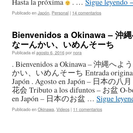
Hasta la próxima
. …
Sigue leyendo
Publicado en
Japón
,
Personal
|
14 comentarios
Bienvenidos a Okinawa 
なーんかい、いめんそーち
Publicada el
agosto 6, 2016
por
nora
. Bienvenidos a Okinawa – 
かい、いめんそーち Entrada original de
Japón . Agosto en Japón – 日本の八月
花会 Tributo a los difuntos – お盆 O-bon
en Japón – 日本のお盆 …
Sigue leye
Publicado en
Okinawa
,
Videos
|
11 comentarios