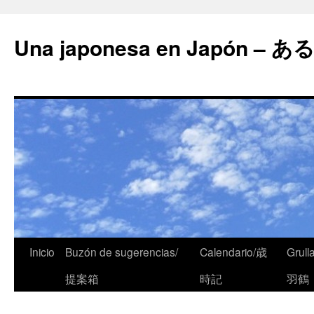
Una japonesa en Japón
Inicio
Buzón de sugerencias/
Calendario/歳
Grull
提案箱
時記
羽鶴