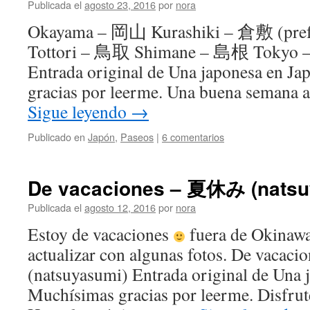
Publicada el
agosto 23, 2016
por
nora
Okayama – 岡山 Kurashiki – 倉敷 (pref
Tottori – 鳥取 Shimane – 島根 Tokyo
Entrada original de Una japonesa en Ja
gracias por leerme. Una buena semana a
Sigue leyendo
→
Publicado en
Japón
,
Paseos
|
6 comentarios
De vacaciones – 夏休み (natsu
Publicada el
agosto 12, 2016
por
nora
Estoy de vacaciones
fuera de Okinawa,
actualizar con algunas fotos. De vac
(natsuyasumi) Entrada original de Una 
Muchísimas gracias por leerme. Disfrut