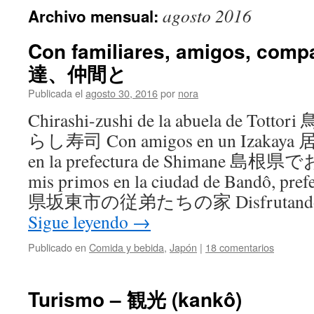
agosto 2016
Archivo mensual:
Con familiares, amigos, co
達、仲間と
Publicada el
agosto 30, 2016
por
nora
Chirashi-zushi de la abuela de 
らし寿司 Con amigos en un Izakay
en la prefectura de Shimane 島根県で
mis primos en la ciudad de Bandô, pre
県坂東市の従弟たちの家 Disfrutando de 
Sigue leyendo
→
Publicado en
Comida y bebida
,
Japón
|
18 comentarios
Turismo – 観光 (kankô)