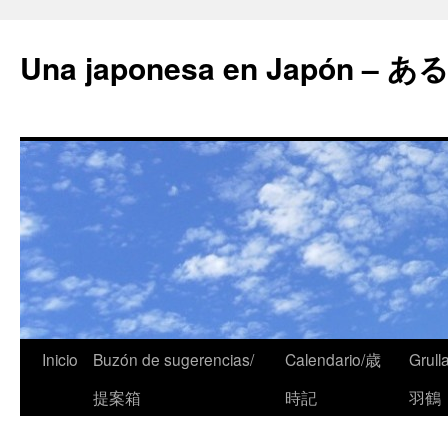
Una japonesa en Japón
Inicio
Buzón de sugerencias/
Calendario/歳
Grull
提案箱
時記
羽鶴