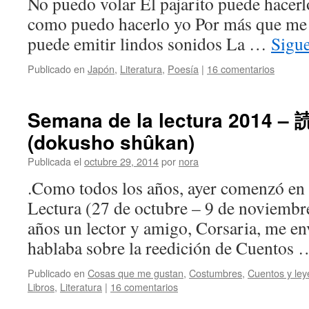
No puedo volar El pajarito puede hacerl
como puedo hacerlo yo Por más que me
puede emitir lindos sonidos La …
Sigu
Publicado en
Japón
,
Literatura
,
Poesía
|
16 comentarios
Semana de la lectura 2014 
(dokusho shûkan)
Publicada el
octubre 29, 2014
por
nora
.Como todos los años, ayer comenzó en 
Lectura (27 de octubre – 9 de noviembr
años un lector y amigo, Corsaria, me en
hablaba sobre la reedición de Cuentos
Publicado en
Cosas que me gustan
,
Costumbres
,
Cuentos y le
Libros
,
Literatura
|
16 comentarios