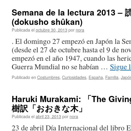
Semana de la lectura 2013 
(dokusho shûkan)
Publicada el
octubre 30, 2013
por
nora
. El domingo 27 empezó en Japón la Se
(desde el 27 de octubre hasta el 9 de no
empezó en el año 1947, cuando las heri
Guerra Mundial no se habían …
Sigue 
Publicado en
Costumbres
,
Curiosidades
,
España
,
Familia
,
Japó
Haruki Murakami: 「The Giv
樹訳「おおきな木」
Publicada el
abril 23, 2013
por
nora
23 de abril Día Internacional del libro E