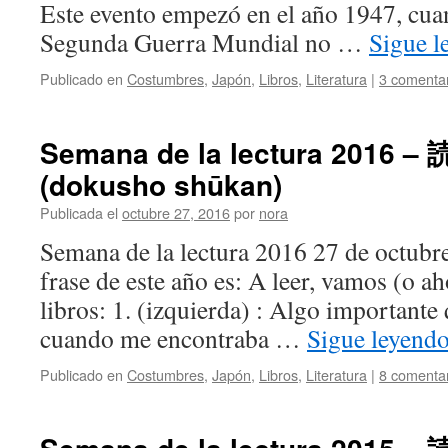
Este evento empezó en el año 1947, cuan
Segunda Guerra Mundial no …
Sigue 
Publicado en
Costumbres
,
Japón
,
Libros
,
Literatura
|
3 comenta
Semana de la lectura 2016 
(dokusho shūkan)
Publicada el
octubre 27, 2016
por
nora
Semana de la lectura 2016 27 de octubr
frase de este año es: A leer, vamos (o 
libros: 1. (izquierda) : Algo important
cuando me encontraba …
Sigue leyend
Publicado en
Costumbres
,
Japón
,
Libros
,
Literatura
|
8 comenta