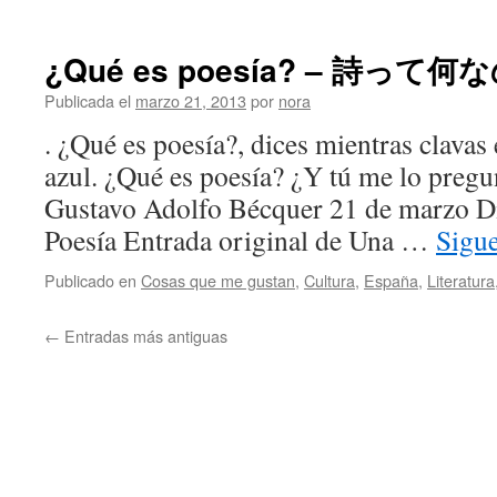
¿Qué es poesía? – 詩って何
Publicada el
marzo 21, 2013
por
nora
. ¿Qué es poesía?, dices mientras clavas
azul. ¿Qué es poesía? ¿Y tú me lo pregu
Gustavo Adolfo Bécquer 21 de marzo Dí
Poesía Entrada original de Una …
Sigu
Publicado en
Cosas que me gustan
,
Cultura
,
España
,
Literatura
←
Entradas más antiguas