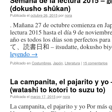
Semana de la lectura 2015 
(dokusho shûkan)
Publicada el
octubre 26, 2015
por
nora
. Mañana 27 de octubre comienza en Ja
lectura 2015 hasta el día 9 de noviembre
año es todos los días son perfectos p
て、読書日和 – itsudatte, dokusho biyo
leyendo
→
Publicado en
Costumbres
,
Japón
,
Literatura
|
15 comentarios
La campanita, el pajarito 
(watashi to kotori to suzu to)
Publicada el
marzo 17, 2015
por
nora
La campanita, el pajarito y yo Por más 