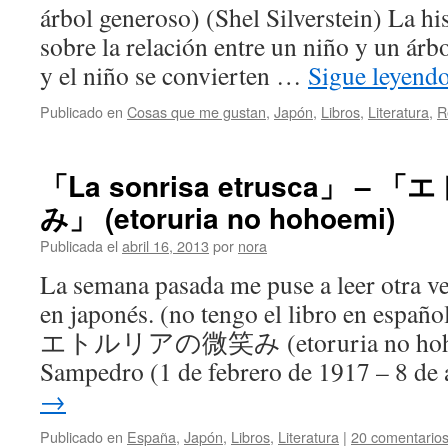
árbol generoso) (Shel Silverstein) La hi
sobre la relación entre un niño y un árb
y el niño se convierten …
Sigue leyend
Publicado en
Cosas que me gustan
,
Japón
,
Libros
,
Literatura
,
R
「La sonrisa etrusca」 
み」 (etoruria no hohoemi)
Publicada el
abril 16, 2013
por
nora
La semana pasada me puse a leer otra ve
en japonés. (no tengo el libro en españo
エトルリアの微笑み (etoruria no hohoe
Sampedro (1 de febrero de 1917 – 8 de
→
Publicado en
España
,
Japón
,
Libros
,
Literatura
|
20 comentario