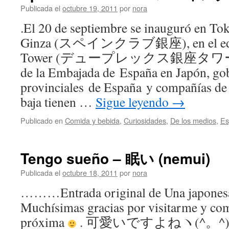
Publicada el
octubre 19, 2011
por
nora
.El 20 de septiembre se inauguró en To
Ginza (スペインクラブ銀座), en el edifi
Tower (デュープレックス銀座タワー), con
de la Embajada de España en Japón, go
provinciales de España y compañías de 
baja tienen …
Sigue leyendo
→
Publicado en
Comida y bebida
,
Curiosidades
,
De los medios
,
Es
Tengo sueño – 眠い (nemui)
Publicada el
octubre 18, 2011
por
nora
………Entrada original de Una japones
Muchísimas gracias por visitarme y com
próxima
. 可愛いですよねヽ(^。