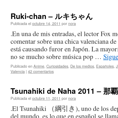
Ruki-chan – ルキちゃん
Publicada el
octubre 14, 2011
por
nora
.En una de mis entradas, el lector Fox m
comentar sobre una chica valenciana de 
está causando furor en Japón. La mayor
no se mucho sobre música pop …
Sigu
Publicado en
Anime
,
Curiosidades
,
De los medios
,
Españoles
,
J
Valencia
|
42 comentarios
Tsunahiki de Naha 2011 –
Publicada el
octubre 11, 2011
por
nora
.El Tsunahiki （綱引き), uno de los dep
del mundo, es lo que en español se llama