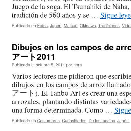
Juego de la soga. El Tsunahiki de Naha,
tradición de 560 años y se …
Sigue ley
Publicado en
Fotos
,
Japón
,
Matsuri
,
Okinawa
,
Tradiciones
,
Vide
Dibujos en los campos de ar
アート2011
Publicada el
octubre 5, 2011
por
nora
Varios lectores me pidieron que escribie
dibujos en los campos de arroz llam
アート). El Tanbo Art es crear una espec
arrozales, plantando distintas variedade
una forma determinada. Como …
Sigu
Publicado en
Costumbres
,
Curiosidades
,
De los medios
,
Japón
,