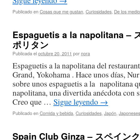
Sigue leyendo
→
Publicado en
Cosas que me gustan
,
Curiosidades
,
De los medi
Espaguetis a la napolita
ポリタン
Publicada el
octubre 20, 2011
por
nora
Espaguetis a la napolitana del restauran
Grand, Yokohama . Hace unos días, Nuri
sobre unos espaguetis a la napolitana q
napolitana, una divertida anécdota con 
Creo que …
Sigue leyendo
→
Publicado en
Comida y bebida
,
Curiosidades
,
Japón
,
Japonese
Spain Club Ginza – スペ