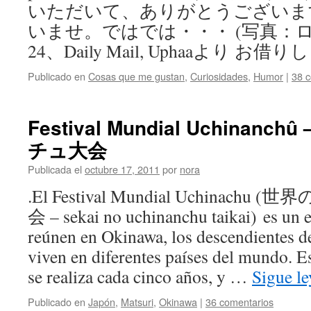
いただいて、ありがとうございま
いませ。ではでは・・・ (写真：
24、Daily Mail, Uphaaより お借りしま
Publicado en
Cosas que me gustan
,
Curiosidades
,
Humor
|
38 c
Festival Mundial Uchinan
チュ大会
Publicada el
octubre 17, 2011
por
nora
.El Festival Mundial Uchina
会 – sekai no uchinanchu taikai) es un e
reúnen en Okinawa, los descendientes 
viven en diferentes países del mundo. E
se realiza cada cinco años, y …
Sigue l
Publicado en
Japón
,
Matsuri
,
Okinawa
|
36 comentarios