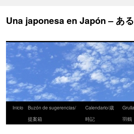
Una japonesa en Japón
Inicio
Buzón de sugerencias/
Calendario/歳
Grull
提案箱
時記
羽鶴