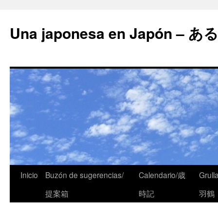
Una japonesa en Japón
Inicio
Buzón de sugerencias/
Calendario/歳
Grull
提案箱
時記
羽鶴