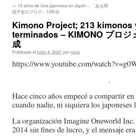
←
13 años de Una japonesa en Japón – 「ある帰
国子女のブログ」13年目
Kimono Project; 213 kimonos y
terminados – KIMONO プ
成
Publicada el
junio 4, 2021
por
nora
https://www.youtube.com/watch?v=g
.
Hace cinco años empecé a compartir en
cuando nadie, ni siquiera los japoneses 
La organización Imagine Oneworld Inc. 
2014 sin fines de lucro, y el mensaje era