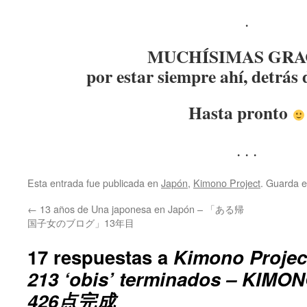
.
MUCHÍSIMAS GRA
por estar siempre ahí, detrás 
Hasta pronto
. . .
Esta entrada fue publicada en
Japón
,
Kimono Project
. Guarda 
←
13 años de Una japonesa en Japón – 「ある帰
国子女のブログ」13年目
17 respuestas a
Kimono Projec
213 ‘obis’ terminados – 
426点完成