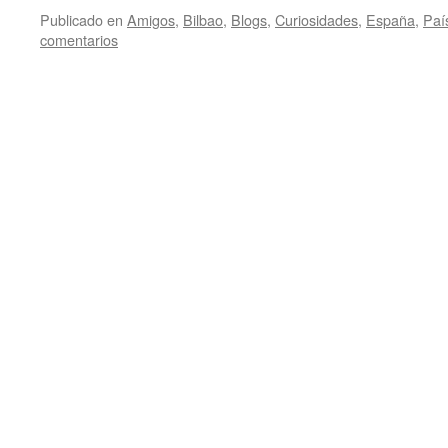
Publicado en
Amigos
,
Bilbao
,
Blogs
,
Curiosidades
,
España
,
Paí
comentarios