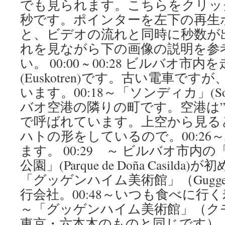
でも見られます。こちらをクリック
秒です。ポインターを左下の再生
と、ビデオの流れと同時に秒数が
れを見ながら下の画像の説明を参
い。 00:00 ~ 00:28 ビルバオ
(Euskotren)です。古い電車で
います。00:18～「ソンディカ」(So
バオ空港の隣りの町です。空港は”
で呼ばれています。上空から見る
ハトの形をしているので。00:26
ます。 00:29 ～ ビルバオ市内
公園」(Parque de Doña Casilda
「グッゲンハイム美術館」（Guggen
行会社。00:48～いつも食べに行く寿
～「グッゲンハイム美術館」（ク
東京・六本木のものと同じです）