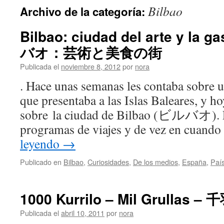
Bilbao
Archivo de la categoría:
Bilbao: ciudad del arte y la 
バオ：芸術と美食の街
Publicada el
noviembre 8, 2012
por
nora
. Hace unas semanas les contaba sobre 
que presentaba a las Islas Baleares, y ho
sobre la ciudad de Bilbao (ビルバオ). 
programas de viajes y de vez en cuand
leyendo
→
Publicado en
Bilbao
,
Curiosidades
,
De los medios
,
España
,
Paí
1000 Kurrilo – Mil Grullas –
Publicada el
abril 10, 2011
por
nora