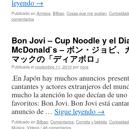
leyendo
→
Publicado en
Amigos
,
Bilbao
,
Cosas que me gustan
,
Curiosidad
comentarios
Bon Jovi – Cup Noodle y el Di
McDonald`s – ボン・ジョ
マックの「ディアボロ」
Publicada el
noviembre 11, 2010
por
nora
.En Japón hay muchos anuncios presen
cantantes y actores extranjeros del mun
mucho la atención lo que decían de uno 
favoritos: Bon Jovi. Bon Jovi está cant
anuncio de …
Sigue leyendo
→
Publicado en
Bilbao
,
Comentarios
,
Comida y bebida
,
Curiosida
Música
,
Videos
|
48 comentarios