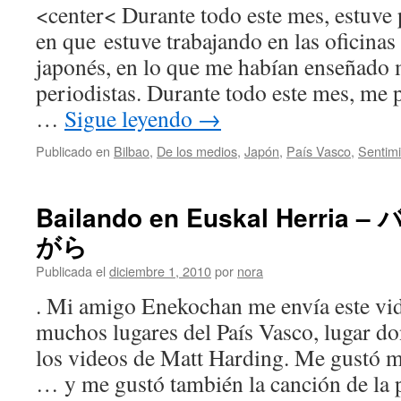
<center< Durante todo este mes, estuve 
en que estuve trabajando en las oficinas
japonés, en lo que me habían enseñado
periodistas. Durante todo este mes, me 
…
Sigue leyendo
→
Publicado en
Bilbao
,
De los medios
,
Japón
,
País Vasco
,
Sentim
Bailando en Euskal Herri
がら
Publicada el
diciembre 1, 2010
por
nora
. Mi amigo Enekochan me envía este vi
muchos lugares del País Vasco, lugar do
los videos de Matt Harding. Me gustó
… y me gustó también la canción de la