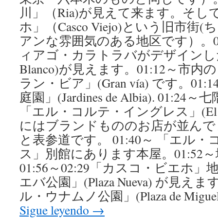
川」（Ria)が見えて来ます。そ
ホ」（Casco Viejo)という旧市
アンな雰囲気のある地区です）。01
ィアゴ・カラトラバがデザインした「
Blanco)が見えます。01:12～
ラン・ビア」(Gran vía) です。01:
庭園」(Jardines de Albia). 0
「エル・コルテ・イングレス」(El Cort
にはブランドもののお店が並んで
と表参道です。 01:40～ 「エル
ス」別館にあります本屋。01:52
01:56～02:29「カスコ・ビエホ
エバ公園」(Plaza Nueva) が見え
ル・ウナムノ公園」(Plaza de Miguel d
Sigue leyendo
→