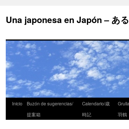
Una japonesa en Japón
Inicio
Buzón de sugerencias/
Calendario/歳
Grull
提案箱
時記
羽鶴