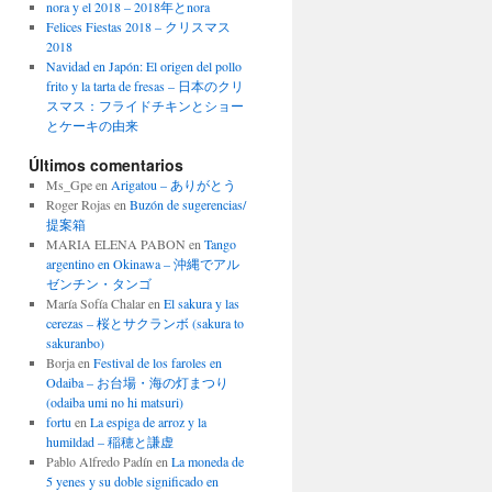
nora y el 2018 – 2018年とnora
Felices Fiestas 2018 – クリスマス
2018
Navidad en Japón: El origen del pollo
frito y la tarta de fresas – 日本のクリ
スマス：フライドチキンとショー
とケーキの由来
Últimos comentarios
Ms_Gpe
en
Arigatou – ありがとう
Roger Rojas
en
Buzón de sugerencias/
提案箱
MARIA ELENA PABON
en
Tango
argentino en Okinawa – 沖縄でアル
ゼンチン・タンゴ
María Sofía Chalar
en
El sakura y las
cerezas – 桜とサクランボ (sakura to
sakuranbo)
Borja
en
Festival de los faroles en
Odaiba – お台場・海の灯まつり
(odaiba umi no hi matsuri)
fortu
en
La espiga de arroz y la
humildad – 稲穂と謙虚
Pablo Alfredo Padín
en
La moneda de
5 yenes y su doble significado en