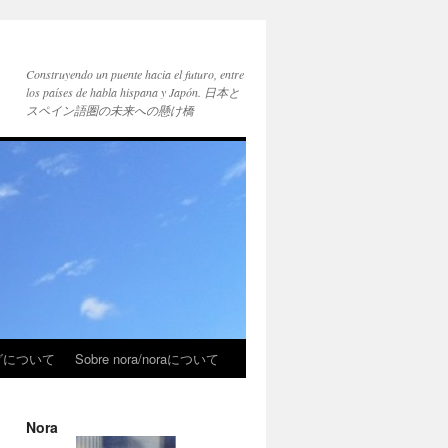
Construyendo un puente hacia el futuro, entre
los países de habla hispana y Japón. 日本と
スペイン語圏の未来への懸け橋
ブログについて
Sobre nora/noraについて
Nora