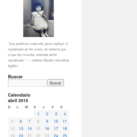
"Las palabras están ahí, para explicar el
significado de las cosas, de manera que
el que las escucha, entienda dicho
significado."
— Aldous Huxley (novelista
inglés)
Buscar
Calendario
abril 2015
D
L
M
X
J
V
S
1
2
3
4
5
6
7
8
9
10
11
12
13
14
15
16
17
18
19
20
21
22
23
24
25