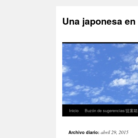
Una japonesa
Inicio
Buzón de sugerencias/提案箱
abril 29, 2015
Archivo diario: