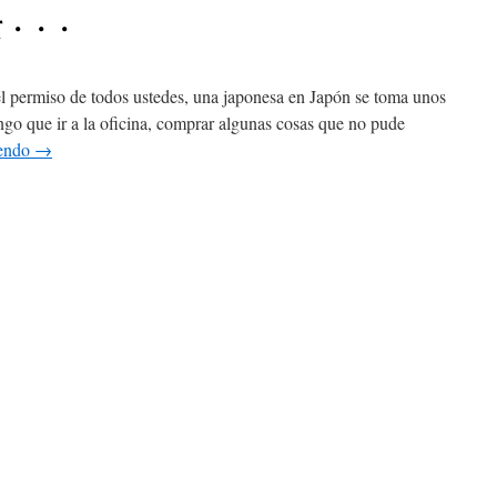
にて・・・
 permiso de todos ustedes, una japonesa en Japón se toma unos
go que ir a la oficina, comprar algunas cosas que no pude
yendo
→