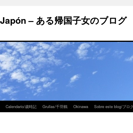
 en Japón – ある帰国子女のブログ
Calendario/歳時記
Grullas/千羽鶴
Okinawa
Sobre este blog/