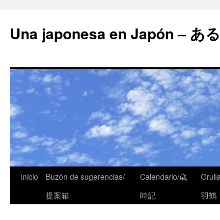
Una japonesa en Japón
Inicio
Buzón de sugerencias/
Calendario/歳
Grull
提案箱
時記
羽鶴