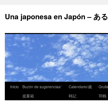
Una japonesa en Japón
Inicio
Buzón de sugerencias/
Calendario/歳
Grull
提案箱
時記
羽鶴