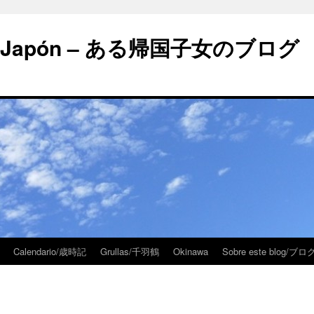
 en Japón – ある帰国子女のブログ
Calendario/歳時記
Grullas/千羽鶴
Okinawa
Sobre este blog/