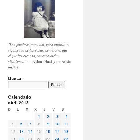
"Las palabras están ahí, para explicar el
significado de las cosas, de manera que
el que las escucha, entienda dicho
significado."
— Aldous Huxley (novelista
inglés)
Buscar
Calendario
abril 2015
D
L
M
X
J
V
S
1
2
3
4
5
6
7
8
9
10
11
12
13
14
15
16
17
18
19
20
21
22
23
24
25