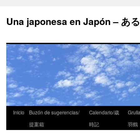
Una japonesa en Japón
Inicio
Buzón de sugerencias/
Calendario/歳
Grull
提案箱
時記
羽鶴