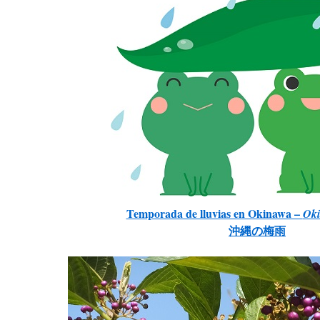
Temporada de lluvias en Okinawa –
Oki
沖縄の梅雨