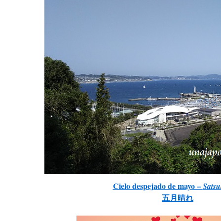
Cielo despejado de mayo –
Satsu
五月晴れ