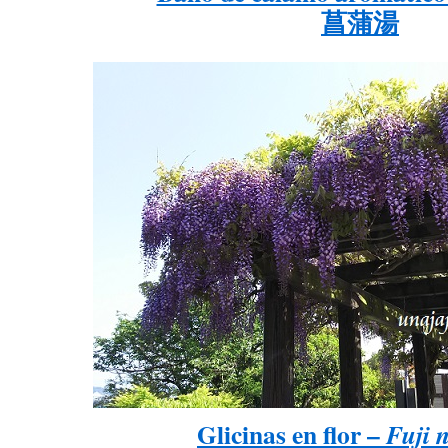
菖蒲湯
Glicinas en flor –
Fuji 