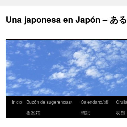
Una japonesa en Japón
Inicio
Buzón de sugerencias/
Calendario/歳
Grull
提案箱
時記
羽鶴