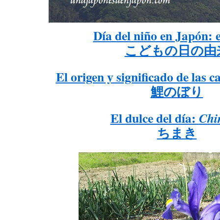
Día del niño en Japón: e
こどもの日の由
El origen y significado de las 
鯉のぼり
El dulce del día:
Chi
ちまき