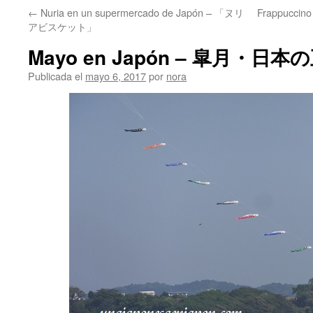
←
Nuria en un supermercado de Japón – 「ヌリ
Frappucc
アビスケット」
Mayo en Japón – 皐月・日本
Publicada el
mayo 6, 2017
por
nora