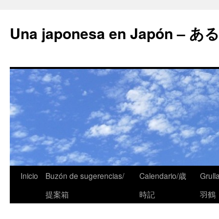
Una japonesa en Japón
Inicio
Buzón de sugerencias/
Calendario/歳
Grull
提案箱
時記
羽鶴