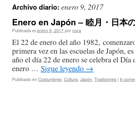
enero 9, 2017
Archivo diario:
Enero en Japón – 睦月・日
Publicada el
enero 9, 2017
por
nora
El 22 de enero del año 1982, comenzaro
primera vez en las escuelas de Japón, es
año el día 22 de enero se celebra el Día 
enero …
Sigue leyendo
→
Publicado en
Costumbres
,
Cultura
,
Japón
,
Tradiciones
|
8 comen