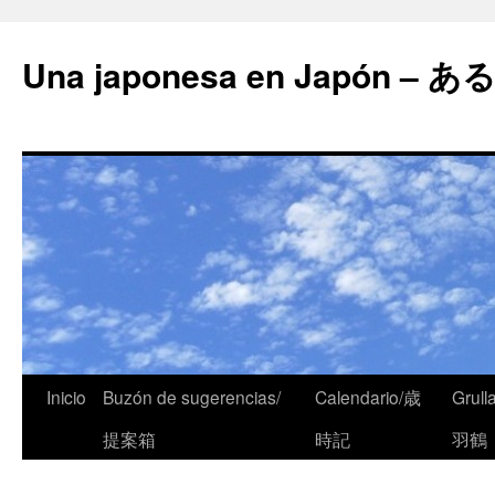
Una japonesa en Japón
Inicio
Buzón de sugerencias/
Calendario/歳
Grull
提案箱
時記
羽鶴