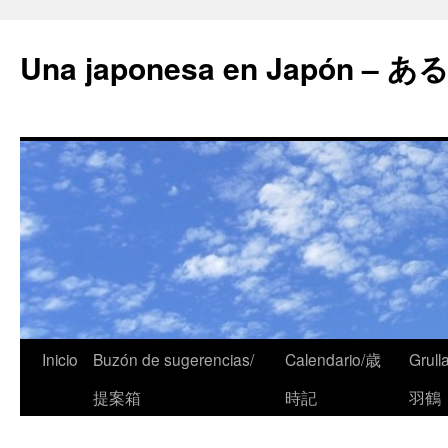
Una japonesa en Japón
Inicio
Buzón de sugerencias/
Calendario/歳
Grull
提案箱
時記
羽鶴