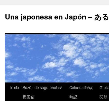
Una japonesa en Japón
Inicio
Buzón de sugerencias/
Calendario/歳
Grull
提案箱
時記
羽鶴