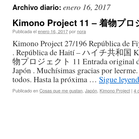
enero 16, 2017
Archivo diario:
Kimono Project 11 – 着物
Publicada el
enero 16, 2017
por
nora
Kimono Project 27/196 República
. República de Haití – ハイチ共和国 Ki
物プロジェクト 11 Entrada original de 
Japón . Muchísimas gracias por leerme
todos. Hasta la próxima …
Sigue leyen
Publicado en
Cosas que me gustan
,
Japón
,
Kimono Project
|
4 