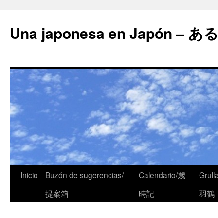
Una japonesa en Japón
Inicio
Buzón de sugerencias/
Calendario/歳
Grull
提案箱
時記
羽鶴