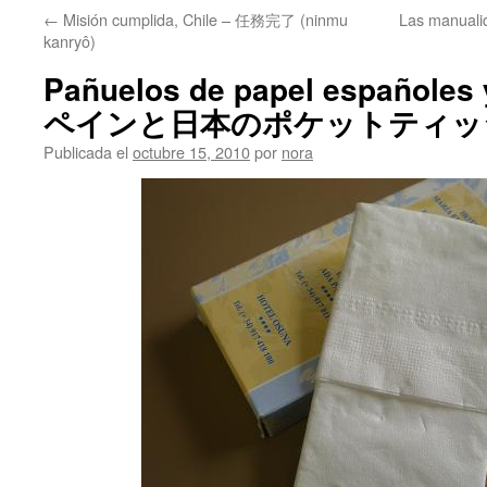
←
Misión cumplida, Chile – 任務完了 (ninmu
Las manua
kanryô)
Pañuelos de papel españoles
ペインと日本のポケットティッ
Publicada el
octubre 15, 2010
por
nora