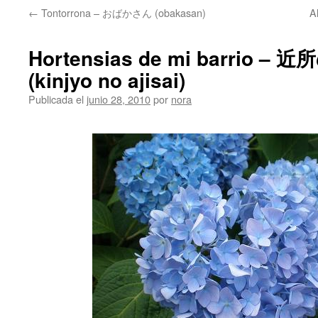
←
Tontorrona – おばかさん (obakasan)
A
Hortensias de mi barrio 
(kinjyo no ajisai)
Publicada el
junio 28, 2010
por
nora