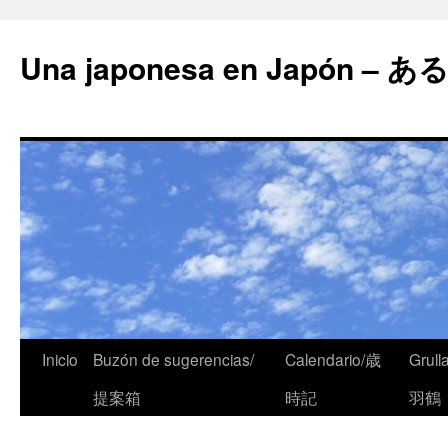
Una japonesa en Japón
Inicio
Buzón de sugerencias/
Calendario/歳
Grull
提案箱
時記
羽鶴