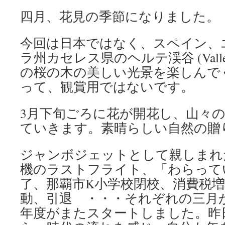
四月、花見の季節になりました。
今回は日本ではなく、スペイン、
ラ州カセレス県のヘルテ渓谷 (Valle del
の桜の木の美しい光景を楽しんで
って、観賞用ではないです。
3月下旬ごろに花が開花し、山々
ていきます。素晴らしい自然の贈
ジャンボジェットとして親しまれた
機のラストフライト、「わらって
了、那覇市K小学校閉校、消費税
動、引退 ・・・それぞれの三月
年度がまたスタートしました。昨