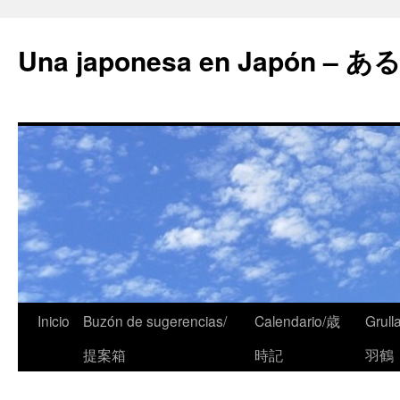
Una japonesa en Japón
Inicio
Buzón de sugerencias/
Calendario/歳
Grull
提案箱
時記
羽鶴