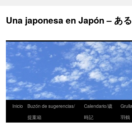
Una japonesa en Japón
Inicio
Buzón de sugerencias/
Calendario/歳
Grull
提案箱
時記
羽鶴