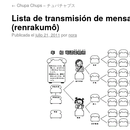
←
Chupa Chups – チュパチャプス
Lista de transmisión de men
(renrakumô)
Publicada el
julio 21, 2011
por
nora