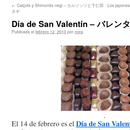
←
Calçots y Shimonita negi – カルソッツと下仁田
Los japon
ネギ
Día de San Valentín – 
Publicada el
febrero 12, 2010
por
nora
.
Día de San Valen
El 14 de febrero es el