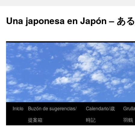
Una japonesa en Japón
Inicio
Buzón de sugerencias/
Calendario/歳
Grull
提案箱
時記
羽鶴