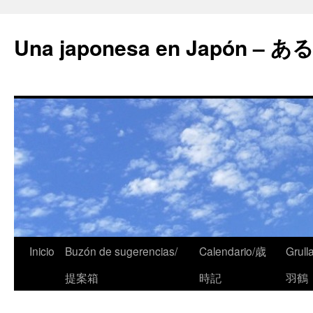
Una japonesa en Japón
Inicio
Buzón de sugerencias/
Calendario/歳
Grull
提案箱
時記
羽鶴