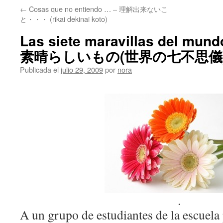
←
Cosas que no entiendo … – 理解出来ないこ
と・・・ (rikai dekinai koto)
Las siete maravillas del 
素晴らしいもの(世界の七不思儀
Publicada el
julio 29, 2009
por
nora
.
A un grupo de estudiantes de la escuela 