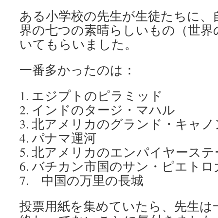
ある小学校の先生が生徒たちに、
界の七つの素晴らしいもの（世界
いてもらいました。
一番多かったのは：
1. エジプトのピラミッド
2. インドのタージ・マハル
3. 北アメリカのグランド・キャノ
4. パナマ運河
5. 北アメリカのエンパイヤース
6. バチカン市国のサン・ピエトロ
7. 中国の万里の長城
投票用紙を集めていたら、先生は