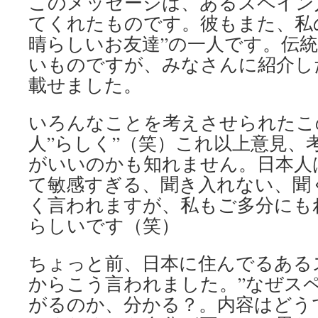
このメッセージは、あるスペイン
てくれたものです。彼もまた、私
晴らしいお友達”の一人です。伝
いものですが、みなさんに紹介し
載せました。
いろんなことを考えさせられたこ
人”らしく”（笑）これ以上意見、
がいいのかも知れません。日本人
て敏感すぎる、聞き入れない、聞
く言われますが、私もご多分にも
らしいです（笑）
ちょっと前、日本に住んでるある
からこう言われました。”なぜス
がるのか、分かる？。内容はどう