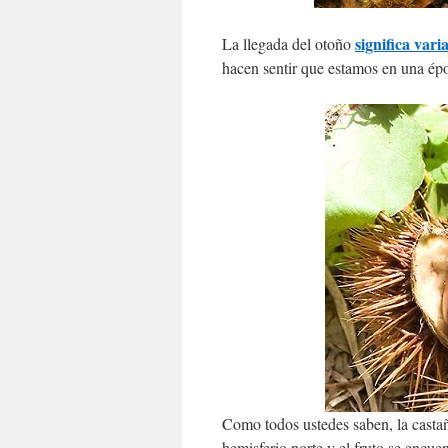
significa vari
La llegada del otoño
hacen sentir que estamos en una époc
Como todos ustedes saben, la castaña
hemisferio norte y el fruto se encue