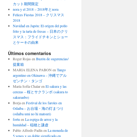
カット期間限定
nora y el 2018 – 2018年とnora
Felices Fiestas 2018 – クリスマス
2018
Navidad en Japón: El origen del pollo
frito y la tarta de fresas – 日本のクリ
スマス：フライドチキンとショー
とケーキの由来
Últimos comentarios
Roger Rojas
en
Buzón de sugerencias/
提案箱
MARIA ELENA PABON
en
Tango
argentino en Okinawa – 沖縄でアル
ゼンチン・タンゴ
María Sofía Chalar
en
El sakura y las
cerezas – 桜とサクランボ (sakura to
sakuranbo)
Borja
en
Festival de los faroles en
Odaiba – お台場・海の灯まつり
(odaiba umi no hi matsuri)
fortu
en
La espiga de arroz y la
humildad – 稲穂と謙虚
Pablo Alfredo Padín
en
La moneda de
5 yenes y su doble significado en