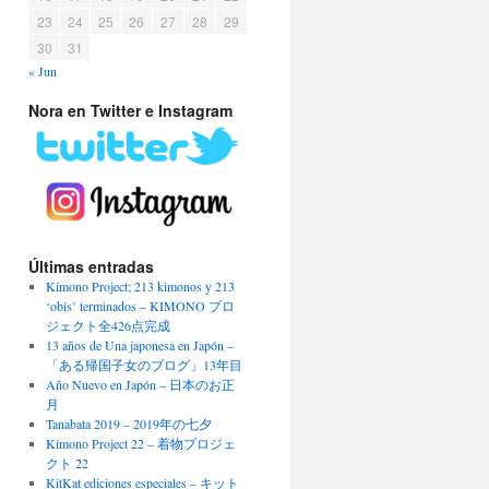
23
24
25
26
27
28
29
30
31
« Jun
Nora en Twitter e Instagram
Últimas entradas
Kimono Project; 213 kimonos y 213
‘obis’ terminados – KIMONO プロ
ジェクト全426点完成
13 años de Una japonesa en Japón –
「ある帰国子女のブログ」13年目
Año Nuevo en Japón – 日本のお正
月
Tanabata 2019 – 2019年の七夕
Kimono Project 22 – 着物プロジェ
クト 22
KitKat ediciones especiales – キット