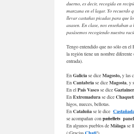
duerno, es decir, recogida en recip
manzana en el lagar. Yo recuerdo q
llevar castañas picadas para que lo
asasen. En clase, nos enseñaban a 
pasásemos recogiendo nuestra rac
Tengo entendido que no sólo en el P
la región tiene un nombre diferente 
entrada).
Galicia
Magosto,
En
se dice
y las 
Cantabria
Magosta
En
se dice
, y
País Vasco
Gaztainer
En el
se dice
Extremadura
Chaquet
En
se dice
higos, nueces, bellotas.
Cataluña
Castañad
En
se le dice
pañellets
panell
se acompañan con
Málaga
En algunos pueblos de
se 
Chati
(¡Gracias
!)