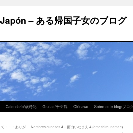
 en Japón – ある帰国子女のブログ
Calendario/歳時記
Grullas/千羽鶴
Okinawa
Sobre este blog/
」 そして・・・ありが
Nombres curiosos 4 – 面白いなまえ 4 (omoshiroi namae)
→