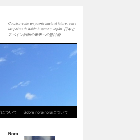
Construyendo un puente hacia el futuro, entre
los países de habla hispana y Japón. 日本と
スペイン語圏の未来への懸け橋
ブログについて
Sobre nora/noraについて
Nora