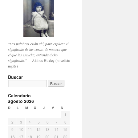
"Las palabras están ahí, para explicar el
significado de las cosas, de manera que
el que las escucha, entienda dicho
significado."
— Aldous Huxley (novelista
inglés)
Buscar
Calendario
agosto 2026
D
L
M
X
J
V
S
1
2
3
4
5
6
7
8
9
10
11
12
13
14
15
16
17
18
19
20
21
22