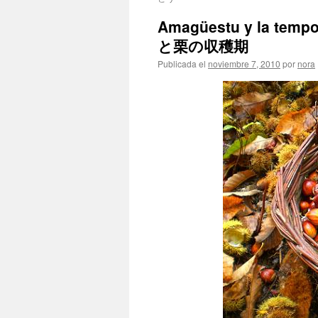
Amagüestu y la te
と栗の収穫期
Publicada el
noviembre 7, 2010
por
nora