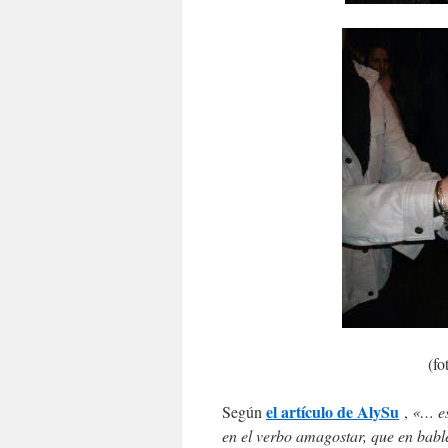
(fo
el artículo de AlySu
Según
,
«… es
en el verbo amagostar, que en bable