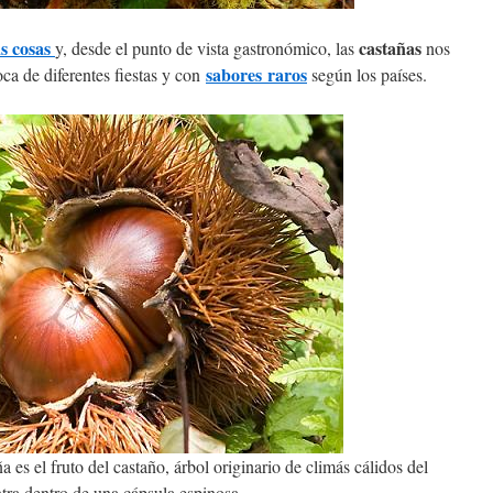
as cosas
castañas
y, desde el punto de vista gastronómico, las
nos
sabores
raros
a de diferentes fiestas y con
según los países.
 es el fruto del castaño, árbol originario de climás cálidos del
ntra dentro de una cápsula espinosa.