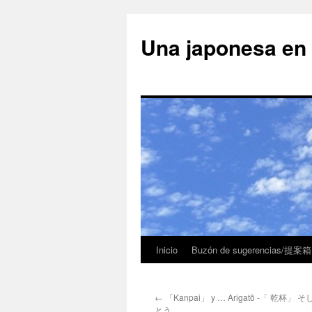
Una japonesa
Inicio
Buzón de sugerencias/提案箱
←
「Kanpai」 y … Arigatô -「 乾杯
とう