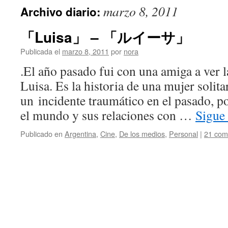
marzo 8, 2011
Archivo diario:
「Luisa」 – 「ルイーサ」
Publicada el
marzo 8, 2011
por
nora
.El año pasado fui con una amiga a ver l
Luisa. Es la historia de una mujer solita
un incidente traumático en el pasado, po
el mundo y sus relaciones con …
Sigue
Publicado en
Argentina
,
Cine
,
De los medios
,
Personal
|
21 com