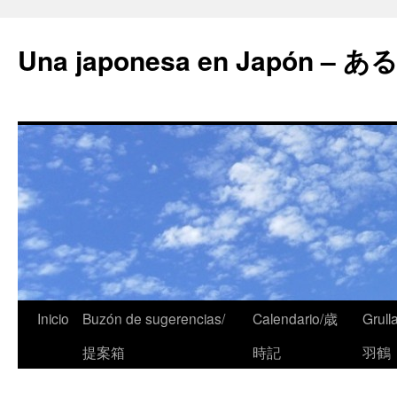
Una japonesa en Japón
Inicio
Buzón de sugerencias/
Calendario/歳
Grull
提案箱
時記
羽鶴