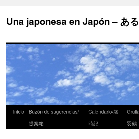
Una japonesa en Japón
Inicio
Buzón de sugerencias/
Calendario/歳
Grull
提案箱
時記
羽鶴