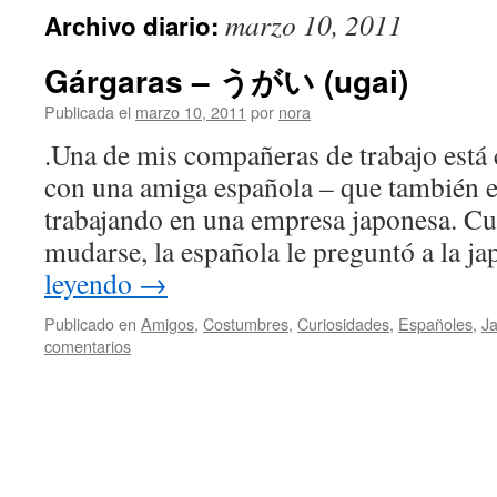
marzo 10, 2011
Archivo diario:
Gárgaras – うがい (ugai)
Publicada el
marzo 10, 2011
por
nora
.Una de mis compañeras de trabajo está
con una amiga española – que también 
trabajando en una empresa japonesa. C
mudarse, la española le preguntó a la 
leyendo
→
Publicado en
Amigos
,
Costumbres
,
Curiosidades
,
Españoles
,
J
comentarios