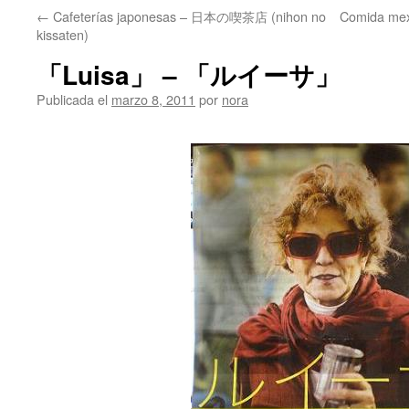
←
Cafeterías japonesas – 日本の喫茶店 (nihon no
Comida me
kissaten)
「Luisa」 – 「ルイーサ」
Publicada el
marzo 8, 2011
por
nora