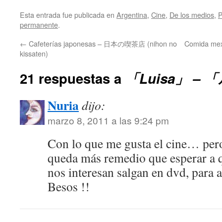
Esta entrada fue publicada en
Argentina
,
Cine
,
De los medios
,
P
permanente
.
←
Cafeterías japonesas – 日本の喫茶店 (nihon no
Comida me
kissaten)
21 respuestas a
「Luisa」 –
Nuria
dijo:
marzo 8, 2011 a las 9:24 pm
Con lo que me gusta el cine… per
queda más remedio que esperar a q
nos interesan salgan en dvd, para 
Besos !!