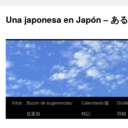
Una japonesa en Japón
Inicio
Buzón de sugerencias/
Calendario/歳
Grull
提案箱
時記
羽鶴