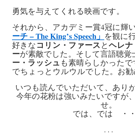
勇気を与えてくれる映画です。
それから、アカデミー賞4冠に輝
ーチ – The King’s Speech」
を観に
コリン・ファース
ヘレナ
好きな
と
ー
が素敵でした。そして言語聴覚
ー・ラッシュ
も素晴らしかったで
でちょっとウルウルでした。お勧
いつも読んでいただいて、あり
今年の花粉は強いみたいですが
せ。
では、では ・
. . .