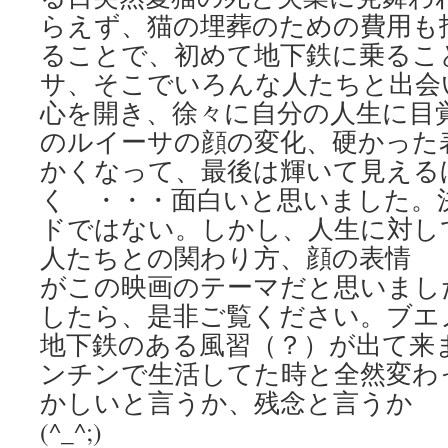
らえず、猫の埋葬のための費用も
ることで、初めて地下鉄に乗るこ
サ、そこでいろんな人たちと出会
心を開き、徐々に自分の人生に目
のルイーサの顔の変化、硬かった
かくなって、最後は輝いて見える
く ・・・面白いと思いました。
ドではない。しかし、人生に対し
人たちとの関わり方、顔の表情 
がこの映画のテーマだと思いまし
したら、是非ご覧ください。ブエ
地下鉄のある風習（？）が出て来
ンチンで生活してた時と全然変わ
かしいと言うか、残念と言うか 
(^_^;)