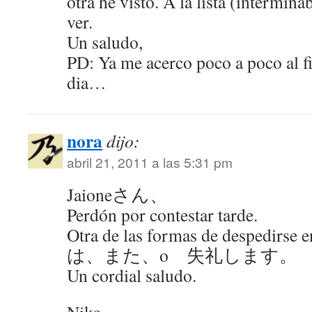
otra he visto. A la lista (intermina
ver.
Un saludo,
PD: Ya me acerco poco a poco al f
dia…
nora
dijo:
abril 21, 2011 a las 5:31 pm
Jaioneさん、
Perdón por contestar tarde.
Otra de las formas de despedirse 
は、また、o 失礼します。
Un cordial saludo.