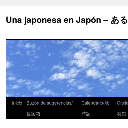
Una japonesa en Japón
Inicio
Buzón de sugerencias/
Calendario/歳
Grull
提案箱
時記
羽鶴