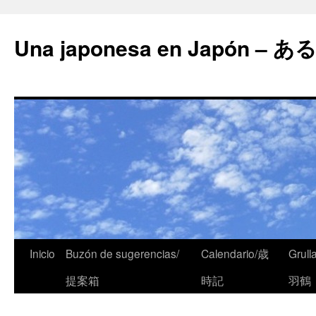
Una japonesa en Japón
Inicio
Buzón de sugerencias/
Calendario/歳
Grull
提案箱
時記
羽鶴