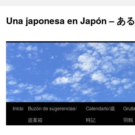
Una japonesa en Japón
Inicio
Buzón de sugerencias/
Calendario/歳
Grull
提案箱
時記
羽鶴