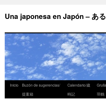
Una japonesa en Japón
Inicio
Buzón de sugerencias/
Calendario/歳
Grull
提案箱
時記
羽鶴