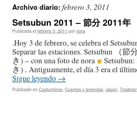
febrero 3, 2011
Archivo diario:
Setsubun 2011 – 節分 2011年
Publicada el
febrero 3, 2011
por
nora
.Hoy 3 de febrero, se celebra el Setsub
Separar las estaciones. Setsubun
き) – con una foto de nora
Setsubun
き) . Antiguamente, el día 3 era el últi
Sigue leyendo
→
Publicado en
Costumbres
,
Cuentos y leyendas
,
Japón
,
Tradicio