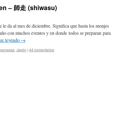
ren – 師走 (shiwasu)
le da al mes de diciembre. Significa que hasta los monjes
l año con muchos eventos y en donde todos se preparan para
ue leyendo
→
japonesas
,
Japón
|
44 comentarios