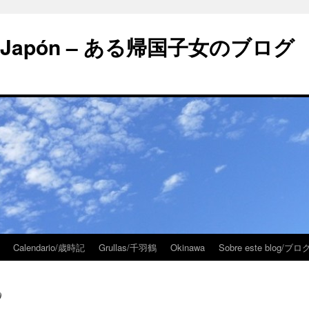
 en Japón – ある帰国子女のブログ
Calendario/歳時記
Grullas/千羽鶴
Okinawa
Sobre este blog/
0