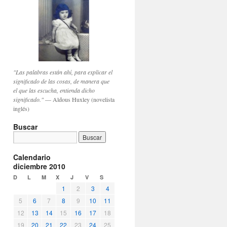
"Las palabras están ahí, para explicar el
significado de las cosas, de manera que
el que las escucha, entienda dicho
significado."
— Aldous Huxley (novelista
inglés)
Buscar
Calendario
diciembre 2010
D
L
M
X
J
V
S
1
2
3
4
5
6
7
8
9
10
11
12
13
14
15
16
17
18
19
20
21
22
23
24
25