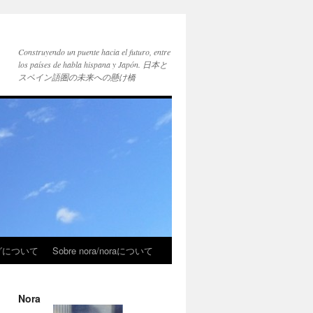
Construyendo un puente hacia el futuro, entre
los países de habla hispana y Japón. 日本と
スペイン語圏の未来への懸け橋
ブログについて
Sobre nora/noraについて
Nora