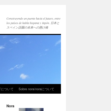
Construyendo un puente hacia el futuro, entre
los países de habla hispana y Japón. 日本と
スペイン語圏の未来への懸け橋
ブログについて
Sobre nora/noraについて
Nora