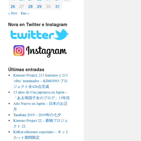
26
27
28
29
30
31
« Nov
Ene »
Nora en Twitter e Instagram
Últimas entradas
Kimono Project; 213 kimonos y 213
‘obis’ terminados – KIMONO プロ
ジェクト全426点完成
13 años de Una japonesa en Japón –
「ある帰国子女のブログ」13年目
Año Nuevo en Japón – 日本のお正
月
Tanabata 2019 – 2019年の七夕
Kimono Project 22 – 着物プロジェ
クト 22
KitKat ediciones especiales – キット
カット期間限定