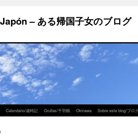
 en Japón – ある帰国子女のブログ
Calendario/歳時記
Grullas/千羽鶴
Okinawa
Sobre este blog/
0