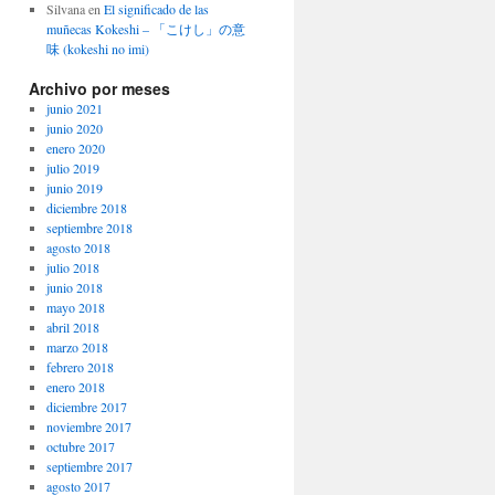
Silvana
en
El significado de las
muñecas Kokeshi – 「こけし」の意
味 (kokeshi no imi)
Archivo por meses
junio 2021
junio 2020
enero 2020
julio 2019
junio 2019
diciembre 2018
septiembre 2018
agosto 2018
julio 2018
junio 2018
mayo 2018
abril 2018
marzo 2018
febrero 2018
enero 2018
diciembre 2017
noviembre 2017
octubre 2017
septiembre 2017
agosto 2017