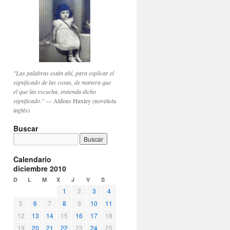
"Las palabras están ahí, para explicar el
significado de las cosas, de manera que
el que las escucha, entienda dicho
significado."
— Aldous Huxley (novelista
inglés)
Buscar
Calendario
diciembre 2010
D
L
M
X
J
V
S
1
2
3
4
5
6
7
8
9
10
11
12
13
14
15
16
17
18
19
20
21
22
23
24
25