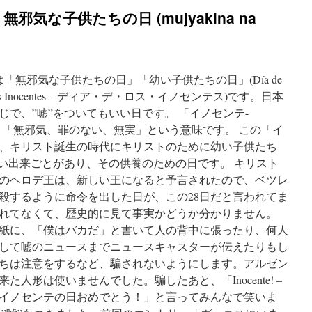
tes – 無邪気な子供たちの日 (mujyakina na
日は「無邪気な子供たちの日」「幼い子供たちの日」(Día de
Día de los Inocentes – ディア・デ・ロス・イノセンテス)です。日本
で、”嘘”をついてもいい日です。 「イノセンテ-
語は、「無邪気、罪のない、無実」という意味です。 この「イ
、キリスト誕生の時代にキリストのために幼い子供たち
ない出来ごとがあり、その供養のための日です。 キリスト
のヘロデ王は、新しい王になると予言されたので、ベツレ
殺するように命令を出した日が、この28日だと言われてま
れてなくて、歴史的に見て事実かどうか分かりません。
紙に、「僕はバカだ」と書いて人の背中に張ったり、何人
して嘘のニュースまでニュースキャスターが伝えたりもし
ちは注意をするなど、騙されないようにします。アルゼン
人形は使いませんでした。騙したあと、「Inocente! –
イノセンテの日おめでとう！」と言ってみんなで笑いま