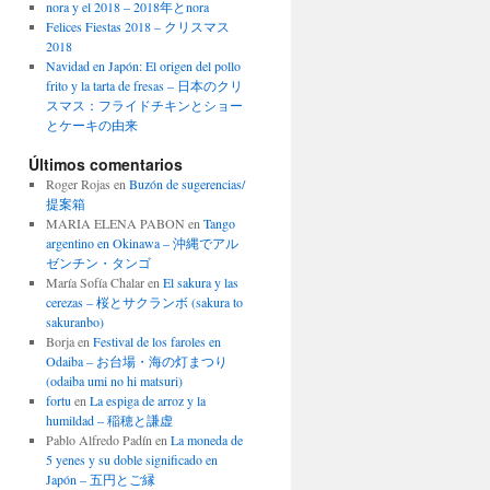
nora y el 2018 – 2018年とnora
Felices Fiestas 2018 – クリスマス
2018
Navidad en Japón: El origen del pollo
frito y la tarta de fresas – 日本のクリ
スマス：フライドチキンとショー
とケーキの由来
Últimos comentarios
Roger Rojas
en
Buzón de sugerencias/
提案箱
MARIA ELENA PABON
en
Tango
argentino en Okinawa – 沖縄でアル
ゼンチン・タンゴ
María Sofía Chalar
en
El sakura y las
cerezas – 桜とサクランボ (sakura to
sakuranbo)
Borja
en
Festival de los faroles en
Odaiba – お台場・海の灯まつり
(odaiba umi no hi matsuri)
fortu
en
La espiga de arroz y la
humildad – 稲穂と謙虚
Pablo Alfredo Padín
en
La moneda de
5 yenes y su doble significado en
Japón – 五円とご縁