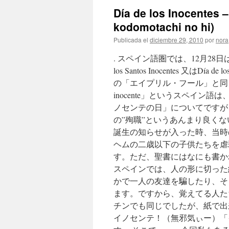
Día de los Inocen
kodomotachi no hi)
Publicada el
diciembre 29, 2010
por
nora
. スペイン語圏では、12月28
los Santos Inocentes 又は
の「エイプリル・フール」と同じ
inocente」というスペイン
ノセンテの日」についてですが
の”殉職”というあんまり良く
誕生の知らせが入った時、当時
ヘムの二歳以下の子供たちを虐
す。ただ、聖書にはなにも書か
スペインでは、人の形に切った
かで一人の友達を騙したり、そ
ます。ですから、覚えてる人た
チンでも同じでしたが、紙で出来た
イノセンテ！（無邪気ぃー）「