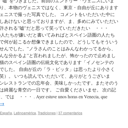
る”嘘”をつきました。前回のエントリー「ヴェニスにいま
り、本物のヴェニスではなく、東京・自由が丘にあります
ェニスで撮った写真でした。 コメントをいただいた中に
しあけないと思っておりますが、ま、多めにみていただい
許される”嘘”だと思って笑っていただきたい ・・・
の人たちが嫌いだと書いてみればとスペイン語圏の人たち
後で何が起こるか想像できましたので、どうしてもそういう
せんでした。”ノラさんのことはみんなわかってるから、
んな分かるよ”と言われましたが、怖かったので止めまし
ra猫のスペイン語圏の伝統文化であります「イノセンテの
でした。 自由が丘の「ラ・ビッタ」は思ったより小さく
笑）。 いつも読んでいただいて、ありがとうございま
ンレストランでの忘年会、美味しかったです。またそのう
は綺麗な青空の一日です。 ご自愛くださいませ。 次の記
. Ayer estuve unos horas en Venecia, que
→
España
,
Latinoamérica
,
Tradiciones
|
37 comentarios