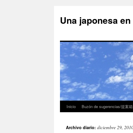
Una japonesa
Inicio
Buzón de sugerencias/提案箱
diciembre 29, 201
Archivo diario: