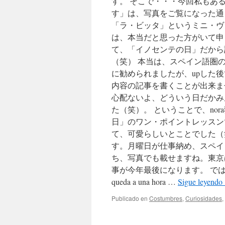
す。 そこで・・・今回私もあ
す」は、写真をご覧になった通
「ラ・ビッタ」というミニ・ヴ
は、本当だと思った方がいて申
て、「イノセンテの日」だから
（笑） 本当は、スペイン語圏
に勧められましたが、upした
内容の記事を書くことが出来ま
心配ないよ、どういう日だかみ
た（笑）。 ということで、no
日」のワン・ポイントレッスン
て、可愛らしいとことでした（
す。月曜日が仕事納め、スペイ
ち、写真でも載せますね。東京
事が今年最後になります。 では、では ・・・ 
queda a una hora …
Sigue leyendo
Publicado en
Costumbres
,
Curiosidades
,