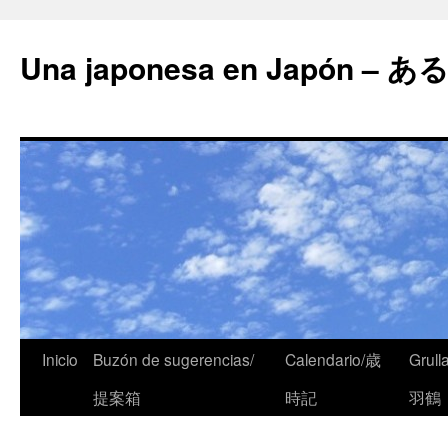
Una japonesa en Japón
Inicio
Buzón de sugerencias/
Calendario/歳
Grull
提案箱
時記
羽鶴