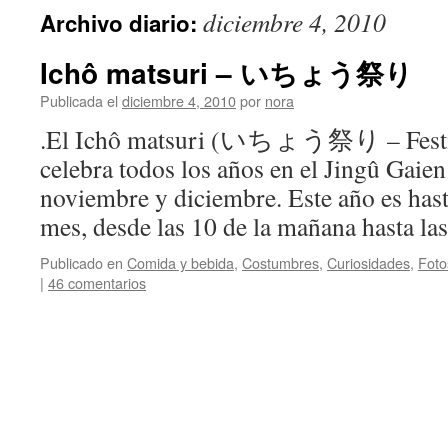
diciembre 4, 2010
Archivo diario:
Ichô matsuri – いちょう祭り
Publicada el
diciembre 4, 2010
por
nora
.El Ichô matsuri (いちょう祭り – Festiva
celebra todos los años en el Jingû 
noviembre y diciembre. Este año es hasta
mes, desde las 10 de la mañana hasta l
Publicado en
Comida y bebida
,
Costumbres
,
Curiosidades
,
Foto
|
46 comentarios