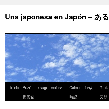
Una japonesa en Japón
Inicio
Buzón de sugerencias/
Calendario/歳
Grull
提案箱
時記
羽鶴