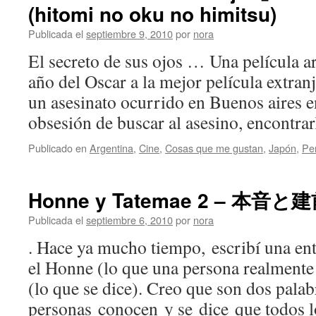
(hitomi no oku no himitsu)
Publicada el
septiembre 9, 2010
por
nora
El secreto de sus ojos … Una película a
año del Oscar a la mejor película extranj
un asesinato ocurrido en Buenos aires e
obsesión de buscar al asesino, encontr
Publicado en
Argentina
,
Cine
,
Cosas que me gustan
,
Japón
,
Pe
Honne y Tatemae 2 – 本音と建
Publicada el
septiembre 6, 2010
por
nora
. Hace ya mucho tiempo, escribí una en
el Honne (lo que una persona realmente
(lo que se dice). Creo que son dos pal
personas conocen y se dice que todos 