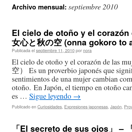
septiembre 2010
Archivo mensual:
El cielo de otoño y el corazón
女心と秋の空 (onna gokoro to ak
Publicada el
septiembre 11, 2010
por
nora
El cielo de otoño y el corazón de 
空） Es un proverbio japonés que signif
sentimientos de una mujer cambian como
otoño. En Japón, el tiempo en otoño ca
es …
Sigue leyendo
→
Publicado en
Curiosidades
,
Expresiones japonesas
,
Japón
,
Pro
「El secreto de sus ojos