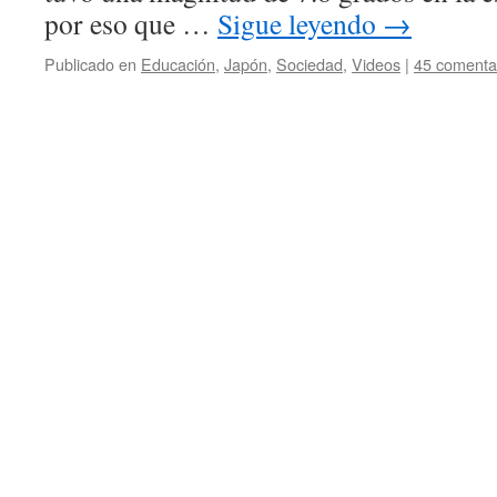
por eso que …
Sigue leyendo
→
Publicado en
Educación
,
Japón
,
Sociedad
,
Videos
|
45 comenta