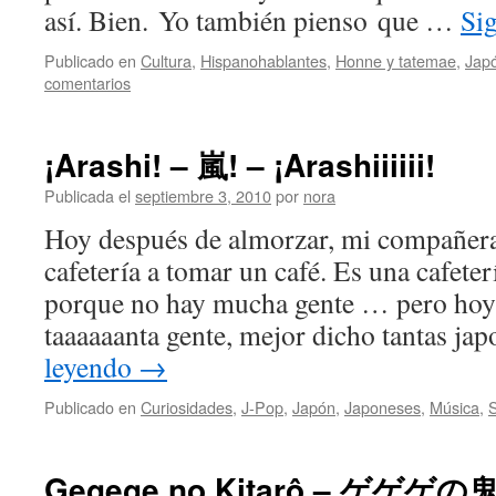
así. Bien. Yo también pienso que …
Si
Publicado en
Cultura
,
Hispanohablantes
,
Honne y tatemae
,
Jap
comentarios
¡Arashi! – 嵐! – ¡Arashiiiiii!
Publicada el
septiembre 3, 2010
por
nora
Hoy después de almorzar, mi compañera
cafetería a tomar un café. Es una cafete
porque no hay mucha gente … pero hoy 
taaaaaanta gente, mejor dicho tantas j
leyendo
→
Publicado en
Curiosidades
,
J-Pop
,
Japón
,
Japoneses
,
Música
,
Gegege no Kitarô – ゲゲゲ