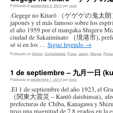
Publicada el
septiembre 2, 2010
por
nora
.Gegege no Kitarô （ゲゲゲの鬼太朗）, 
japonés y el más famoso sobre los espír
el año 1959 por el mangaka Shigeru Miz
ciudad de Sakaiminato （境港市), prefec
sé si en los …
Sigue leyendo
→
Publicado en
Anime
,
Curiosidades
,
Fotos
,
Japón
,
Manga
,
Perso
1 de septiembre – 九月一日 (kug
Publicada el
septiembre 1, 2010
por
nora
.El 1 de septiembre del año 1923, el Gr
（関東大震災 – Kantô daishinsai), afect
prefecturas de Chiba, Kanagawa y Shizu
tuvo una magnitud de 7.8 grados en la e