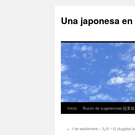
Una japonesa
Inicio
Buzón de sugerencias/提案箱
←
1 de septiembre – 九月一日 (kugatsu tsu