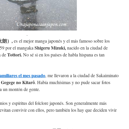
.
鬼太朗）,
es el mejor manga japonés y el más famoso sobre los
Shigeru Mizuki,
1959 por el mangaka
nacido en la ciudad de
Tottori.
a de
No sé si en los países de habla hispana es tan
amiliares el mes pasado
, me llevaron a la ciudad de Sakaiminato
Gegege no Kitarô
e
. Había muchísimas y no pude sacar fotos
ía un montón de gente.
ios y espíritus del folclore japonés. Son generalmente más
vitan convivir con ellos, pero también los hay que deciden vivir