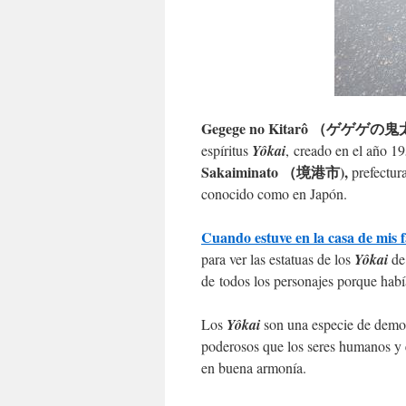
Gegege no Kitarô （ゲゲゲの
espíritus
Yôkai
, creado en el año 
Sakaiminato （境港市),
prefectur
conocido como en Japón.
Cuando estuve en la casa de mis f
para ver las estatuas de los
Yôkai
d
de todos los personajes porque hab
Los
Yôkai
son una especie de demon
poderosos que los seres humanos y e
en buena armonía.