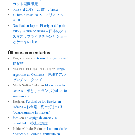
カット期間限定
nora y el 2018 – 2018年とnora
Felices Fiestas 2018 – クリスマス
2018
Navidad en Japón: El origen del pollo
frito y la tarta de fresas – 日本のクリ
スマス：フライドチキンとショー
とケーキの由来
Últimos comentarios
Roger Rojas
en
Buzón de sugerencias/
提案箱
MARIA ELENA PABON
en
Tango
argentino en Okinawa – 沖縄でアル
ゼンチン・タンゴ
María Sofía Chalar
en
El sakura y las
cerezas – 桜とサクランボ (sakura to
sakuranbo)
Borja
en
Festival de los faroles en
Odaiba – お台場・海の灯まつり
(odaiba umi no hi matsuri)
fortu
en
La espiga de arroz y la
humildad – 稲穂と謙虚
Pablo Alfredo Padín
en
La moneda de
5 yenes y su doble significado en