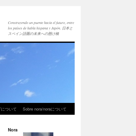
Construyendo un puente hacia el futuro, entre
los países de habla hispana y Japón. 日本と
スペイン語圏の未来への懸け橋
ブログについて
Sobre nora/noraについて
Nora