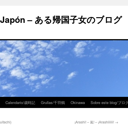
 en Japón – ある帰国子女のブログ
Calendario/歳時記
Grullas/千羽鶴
Okinawa
Sobre este blog/
itachi)
¡Arashi! – 嵐! – ¡Arashiiiiii!
→