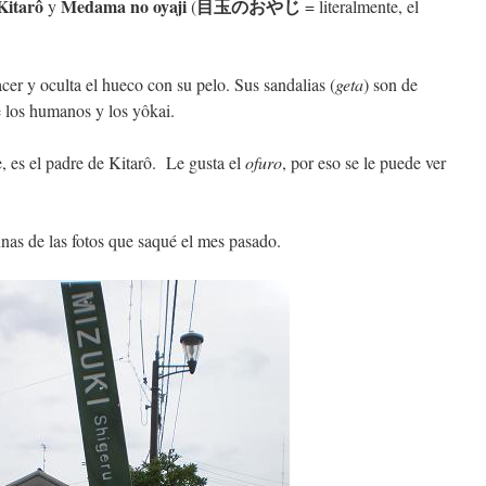
Kitarô
Medama no oyaji
目玉のおやじ
y
(
= literalmente, el
cer y oculta el hueco con su pelo. Sus sandalias (
geta
) son de
e los humanos y los yôkai.
e, es el padre de Kitarô. Le gusta el
ofuro
, por eso se le puede ver
nas de las fotos que saqué el mes pasado.