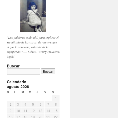
"Las palabras están ahí, para explicar el
significado de las cosas, de manera que
el que las escucha, entienda dicho
significado."
— Aldous Huxley (novelista
inglés)
Buscar
Calendario
agosto 2026
D
L
M
X
J
V
S
1
2
3
4
5
6
7
8
9
10
11
12
13
14
15
16
17
18
19
20
21
22