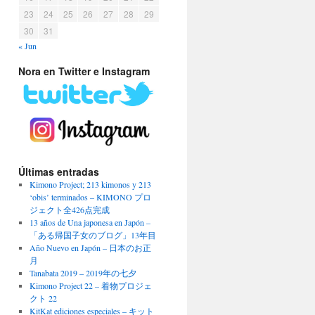
23
24
25
26
27
28
29
30
31
« Jun
Nora en Twitter e Instagram
Últimas entradas
Kimono Project; 213 kimonos y 213
‘obis’ terminados – KIMONO プロ
ジェクト全426点完成
13 años de Una japonesa en Japón –
「ある帰国子女のブログ」13年目
Año Nuevo en Japón – 日本のお正
月
Tanabata 2019 – 2019年の七夕
Kimono Project 22 – 着物プロジェ
クト 22
KitKat ediciones especiales – キット